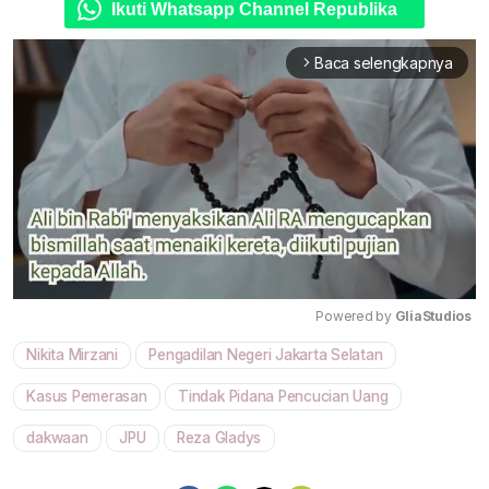
Ikuti Whatsapp Channel Republika
Baca selengkapnya
arrow_forward_ios
Powered by 
GliaStudios
Nikita Mirzani
Pengadilan Negeri Jakarta Selatan
Mute
Kasus Pemerasan
Tindak Pidana Pencucian Uang
dakwaan
JPU
Reza Gladys