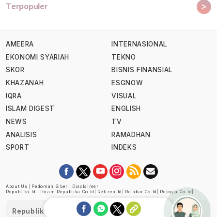
>
Terpopuler
AMEERA
INTERNASIONAL
EKONOMI SYARIAH
TEKNO
SKOR
BISNIS FINANSIAL
KHAZANAH
ESGNOW
IQRA
VISUAL
ISLAM DIGEST
ENGLISH
NEWS
TV
ANALISIS
RAMADHAN
SPORT
INDEKS
About Us
|
Pedoman Siber
|
Disclaimer
Republika.id
|
Ihram.republika.co.id
|
Retizen.id
|
Rejabar.co.id
|
Rejogja.co.id
|
Republika telah diverifikasi oleh Dewan Pers