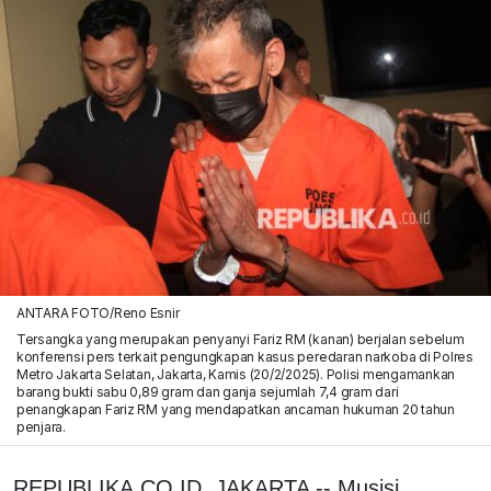
ANTARA FOTO/Reno Esnir
Tersangka yang merupakan penyanyi Fariz RM (kanan) berjalan sebelum
konferensi pers terkait pengungkapan kasus peredaran narkoba di Polres
Metro Jakarta Selatan, Jakarta, Kamis (20/2/2025). Polisi mengamankan
barang bukti sabu 0,89 gram dan ganja sejumlah 7,4 gram dari
penangkapan Fariz RM yang mendapatkan ancaman hukuman 20 tahun
penjara.
REPUBLIKA.CO.ID, JAKARTA -- Musisi