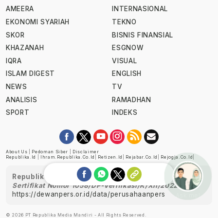
AMEERA
INTERNASIONAL
EKONOMI SYARIAH
TEKNO
SKOR
BISNIS FINANSIAL
KHAZANAH
ESGNOW
IQRA
VISUAL
ISLAM DIGEST
ENGLISH
NEWS
TV
ANALISIS
RAMADHAN
SPORT
INDEKS
About Us
|
Pedoman Siber
|
Disclaimer
Republika.id
|
Ihram.republika.co.id
|
Retizen.id
|
Rejabar.co.id
|
Rejogja.co.id
|
Republika telah diverifikasi oleh Dewan Pers
Sertifikat Nomor 1058/DP-Verifikasi/K/XII/2022
https://dewanpers.or.id/data/perusahaanpers
Ask me!
© 2026 PT Republika Media Mandiri - All Rights Reserved.