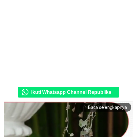
Ikuti Whatsapp Channel Republika
Baca selengkapnya
arrow_forward_ios