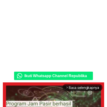
Ikuti Whatsapp Channel Republika
Baca selengkapnya
arrow_forward_ios