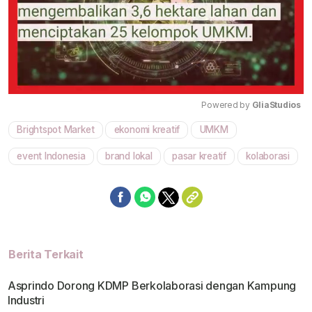
Powered by 
GliaStudios
Brightspot Market
ekonomi kreatif
UMKM
Mute
event Indonesia
brand lokal
pasar kreatif
kolaborasi
Berita Terkait
Asprindo Dorong KDMP Berkolaborasi dengan Kampung
Industri