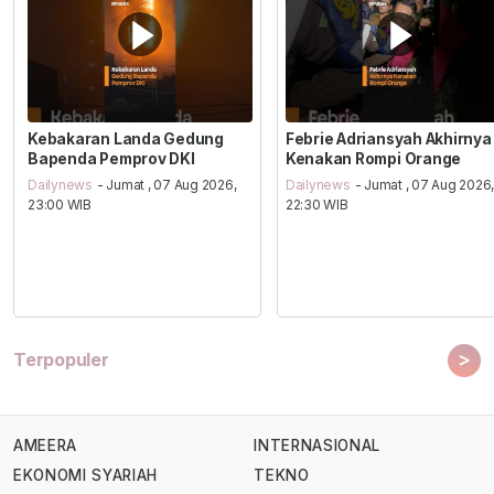
Kebakaran Landa Gedung
Febrie Adriansyah Akhirnya
Bapenda Pemprov DKI
Kenakan Rompi Orange
Dailynews
- Jumat , 07 Aug 2026,
Dailynews
- Jumat , 07 Aug 2026
23:00 WIB
22:30 WIB
>
Terpopuler
AMEERA
INTERNASIONAL
EKONOMI SYARIAH
TEKNO