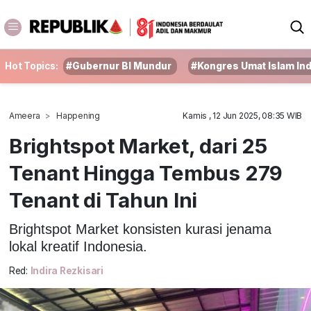
Hot Topics:
#Gubernur BI Mundur
#Kongres Umat Islam In
Ameera
Happening
Kamis , 12 Jun 2025, 08:35 WIB
Brightspot Market, dari 25
Tenant Hingga Tembus 279
Tenant di Tahun Ini
Brightspot Market konsisten kurasi jenama
lokal kreatif Indonesia.
Red:
Indira Rezkisari