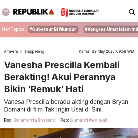
Hot Topics:
#Gubernur BI Mundur
#Kongres Umat Islam In
Ameera
Happening
Kamis , 29 May 2025, 09:58 WIB
Vanesha Prescilla Kembali
Berakting! Akui Perannya
Bikin ‘Remuk’ Hati
Vanesa Prescilla beradu akting dengan Bryan
Domani di film Tak Ingin Usai di Sini.
Red:
Qommarria Rostanti
Rep:
Gumanti Awaliyah