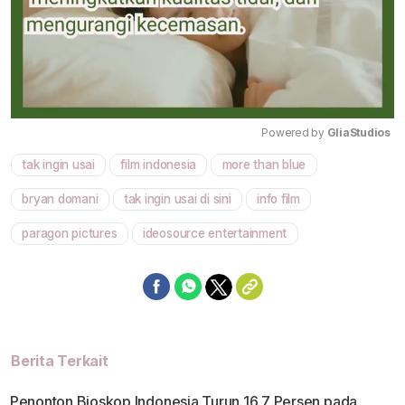
Powered by 
GliaStudios
tak ingin usai
film indonesia
more than blue
Mute
bryan domani
tak ingin usai di sini
info film
paragon pictures
ideosource entertainment
Berita Terkait
Penonton Bioskop Indonesia Turun 16,7 Persen pada