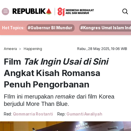
Hot Topics:
#Gubernur BI Mundur
#Kongres Umat Islam In
Ameera
Happening
Rabu , 28 May 2025, 19:06 WIB
Film
Tak Ingin Usai di Sini
Angkat Kisah Romansa
Penuh Pengorbanan
FIlm ini merupakan
remake
dari film Korea
berjudul More Than Blue.
Red:
Qommarria Rostanti
Rep:
Gumanti Awaliyah