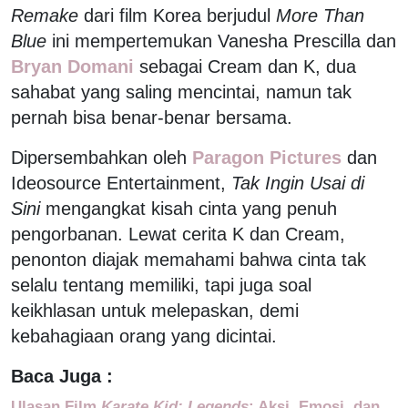
Remake
dari film Korea berjudul
More Than
Blue
ini mempertemukan Vanesha Prescilla dan
Bryan Domani
sebagai Cream dan K, dua
sahabat yang saling mencintai, namun tak
pernah bisa benar-benar bersama.
Dipersembahkan oleh
Paragon Pictures
dan
Ideosource Entertainment,
Tak Ingin Usai di
Sini
mengangkat kisah cinta yang penuh
pengorbanan. Lewat cerita K dan Cream,
penonton diajak memahami bahwa cinta tak
selalu tentang memiliki, tapi juga soal
keikhlasan untuk melepaskan, demi
kebahagiaan orang yang dicintai.
Baca Juga :
Ulasan Film
Karate Kid: Legends
: Aksi, Emosi, dan