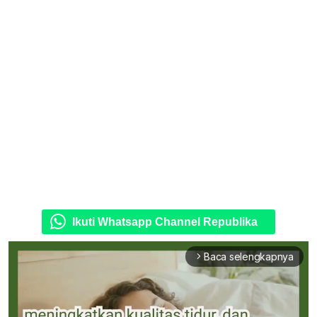
Ikuti Whatsapp Channel Republika
Baca selengkapnya
arrow_forward_ios