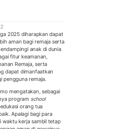
 2
aga 2025 diharapkan dapat
ebih aman bagi remaja serta
endampingi anak di dunia
agai fitur keamanan,
amanan Remaja, serta
ng dapat dimanfaatkan
i pengguna remaja.
iamo mengatakan, sebagai
ngnya program
school
edukasi orang tua
aik. Apalagi bagi para
waktu kerja sambil tetap
dengan aman di gawainya.