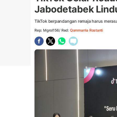
Jabodetabek Lindu
TikTok berpandangan remaja harus merasa 
Rep: Mgrol156/ Red:
Qommarria Rostanti