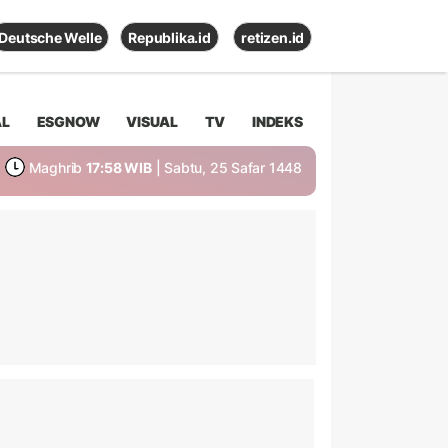
Deutsche Welle
Republika.id
retizen.id
AL
ESGNOW
VISUAL
TV
INDEKS
Maghrib
17:58 WIB
| Sabtu, 25 Safar 1448