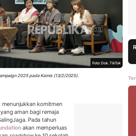
Foto: Dok. TikTok
 Campaign 2025 pada Kamis (13/2/2025).
Ter
k menunjukkan komitmen
l yang aman bagi remaja
SalingJaga. Pada tahun
undation
akan memperluas
akan
roadshow
ke 10 sekolah