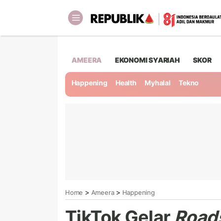
AMEERA
EKONOMI SYARIAH
SKOR
Happening
Health
Myhalal
Tekno
>
>
Home
Ameera
Happening
TikTok Gelar
Road