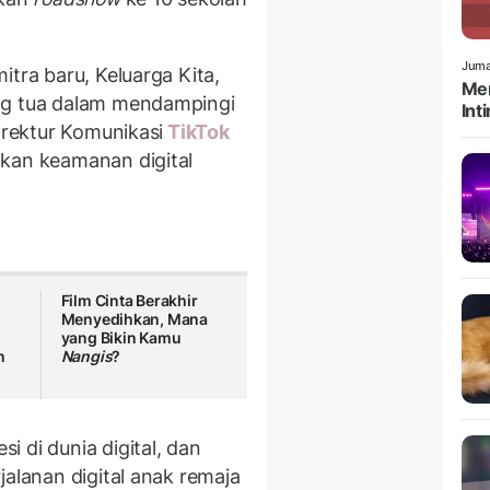
Juma
itra baru, Keluarga Kita,
Men
ng tua dalam mendampingi
Int
irektur Komunikasi
TikTok
akan keamanan digital
Film Cinta Berakhir
Menyedihkan, Mana
yang Bikin Kamu
n
Nangis
?
 di dunia digital, dan
jalanan digital anak remaja