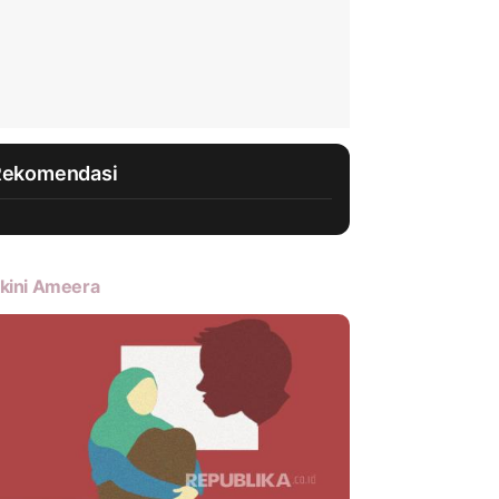
Rekomendasi
kini Ameera