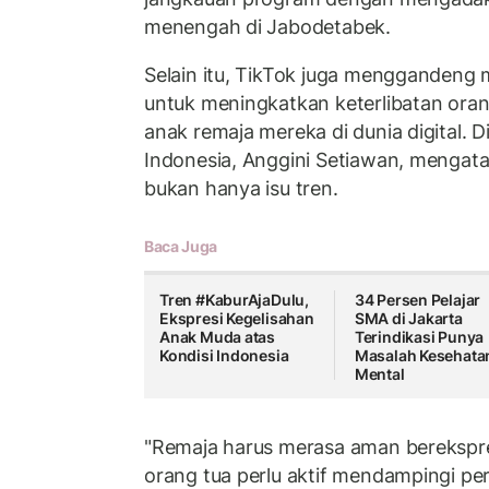
menengah di Jabodetabek.
Selain itu, TikTok juga menggandeng m
untuk meningkatkan keterlibatan ora
anak remaja mereka di dunia digital. D
Indonesia, Anggini Setiawan, mengat
bukan hanya isu tren.
Baca Juga
Tren #KaburAjaDulu,
34 Persen Pelajar
Ekspresi Kegelisahan
SMA di Jakarta
Anak Muda atas
Terindikasi Punya
Kondisi Indonesia
Masalah Kesehata
Mental
"Remaja harus merasa aman berekspresi
orang tua perlu aktif mendampingi per