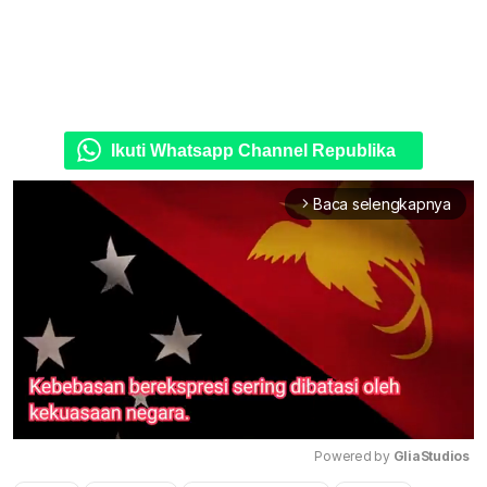
Ikuti Whatsapp Channel Republika
Baca selengkapnya
arrow_forward_ios
Powered by 
GliaStudios