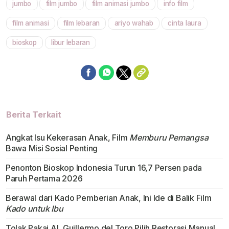
jumbo
film jumbo
film animasi jumbo
info film
Mute
film animasi
film lebaran
ariyo wahab
cinta laura
bioskop
libur lebaran
Berita Terkait
Angkat Isu Kekerasan Anak, Film
Memburu Pemangsa
Bawa Misi Sosial Penting
Penonton Bioskop Indonesia Turun 16,7 Persen pada
Paruh Pertama 2026
Berawal dari Kado Pemberian Anak, Ini Ide di Balik Film
Kado untuk Ibu
Tolak Pakai AI, Guillermo del Toro Pilih Restorasi Manual