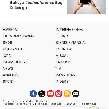
Bahaya
Technoference
Bagi
Keluarga
AMEERA
INTERNASIONAL
EKONOMI SYARIAH
TEKNO
SKOR
BISNIS FINANSIAL
KHAZANAH
ESGNOW
IQRA
VISUAL
ISLAM DIGEST
ENGLISH
NEWS
TV
ANALISIS
RAMADHAN
SPORT
INDEKS
About Us
|
Pedoman Siber
|
Disclaimer
Republika.id
|
Ihram.republika.co.id
|
Retizen.id
|
Rejabar.co.id
|
Rejogja.co.id
|