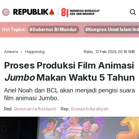
Hot Topics:
#Gubernur BI Mundur
#Kongres Umat Islam In
Ameera
Happening
Rabu , 12 Feb 2025, 20:19 WIB
Proses Produksi Film Animasi
Jumbo
Makan Waktu 5 Tahun
Ariel Noah dan BCL akan menjadi pengisi suara
film animasi Jumbo.
Red:
Qommarria Rostanti
Rep:
Gumanti Awaliyah