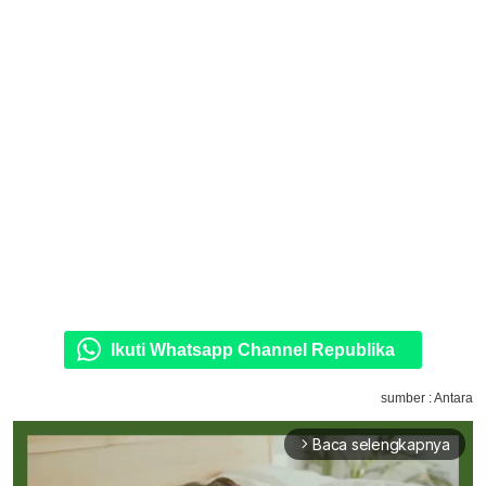
Ikuti Whatsapp Channel Republika
sumber : Antara
Baca selengkapnya
arrow_forward_ios