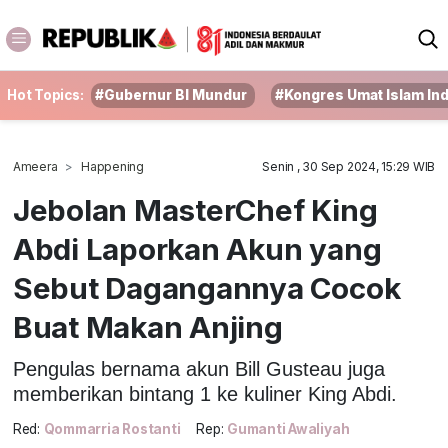
Hot Topics:
#Gubernur BI Mundur
#Kongres Umat Islam In
Ameera
Happening
Senin , 30 Sep 2024, 15:29 WIB
Jebolan MasterChef King
Abdi Laporkan Akun yang
Sebut Dagangannya Cocok
Buat Makan Anjing
Pengulas bernama akun Bill Gusteau juga
memberikan bintang 1 ke kuliner King Abdi.
Red:
Qommarria Rostanti
Rep:
Gumanti Awaliyah