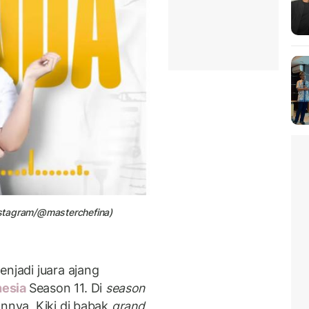
Instagram/@masterchefina)
enjadi juara ajang
nesia
Season 11. Di
season
annya, Kiki di babak
grand