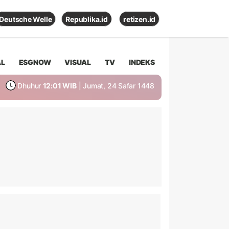
Deutsche Welle
Republika.id
retizen.id
AL
ESGNOW
VISUAL
TV
INDEKS
Dhuhur
12:01 WIB
| Jumat, 24 Safar 1448