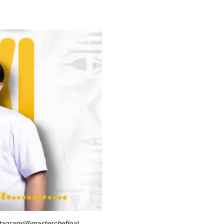
nstagram/@masterchefina)