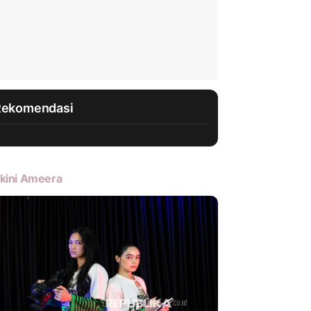
Rekomendasi
kini Ameera