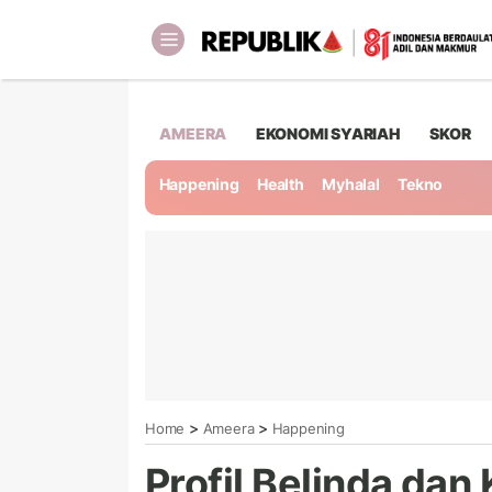
AMEERA
EKONOMI SYARIAH
SKOR
Happening
Health
Myhalal
Tekno
>
>
Home
Ameera
Happening
Profil Belinda dan 