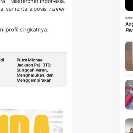
a 1 Masterchef Indonesia.
da, sementara posisi
runner-
Kami
Ang
ni profil singkatnya:
Pe
di
Putra Michael
Jackson Puji BTS:
Sungguh Keren,
Mengharukan, dan
Menggembirakan