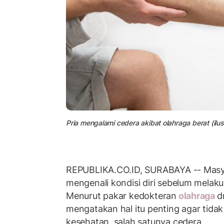
Pria mengalami cedera akibat olahraga berat (ilust
REPUBLIKA.CO.ID, SURABAYA -- Masya
mengenali kondisi diri sebelum melak
Menurut pakar kedokteran
olahraga
d
mengatakan hal itu penting agar tid
kesehatan, salah satunya cedera.