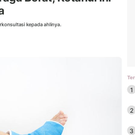
a
erkonsultasi kepada ahlinya.
Ter
1
2
3