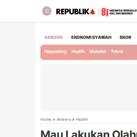
AMEERA
EKONOMI SYARIAH
SKOR
Happening
Health
Myhalal
Tekno
>
>
Home
Ameera
Health
Mau Lakukan Olahr