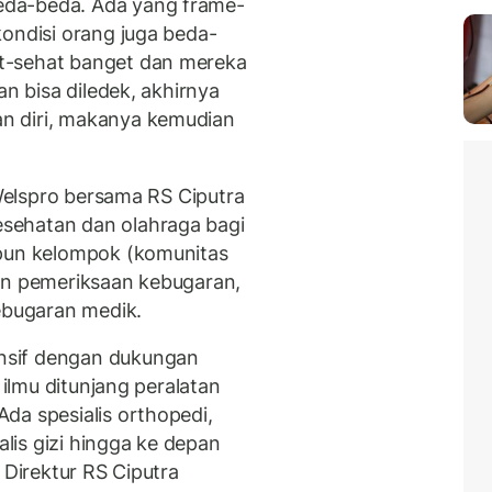
da-beda. Ada yang frame-
kondisi orang juga beda-
t-sehat banget dan mereka
an bisa diledek, akhirnya
 diri, makanya kemudian
 Welspro bersama RS Ciputra
sehatan dan olahraga bagi
upun kelompok (komunitas
an pemeriksaan kebugaran,
kebugaran medik.
nsif dengan dukungan
 ilmu ditunjang peralatan
da spesialis orthopedi,
alis gizi hingga ke depan
 Direktur RS Ciputra