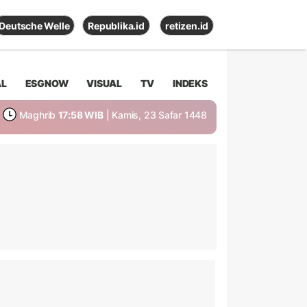
Deutsche Welle
Republika.id
retizen.id
AL
ESGNOW
VISUAL
TV
INDEKS
Maghrib
17:58 WIB
| Kamis, 23 Safar 1448