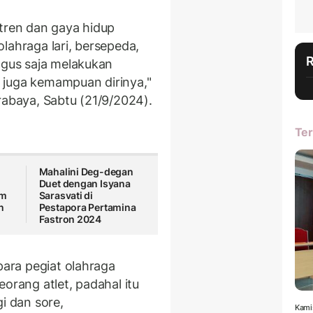
 tren dan gaya hidup
lahraga lari, bersepeda,
agus saja melakukan
at juga kemampuan dirinya,"
rabaya, Sabtu (21/9/2024).
Ter
Mahalini Deg-degan
Duet dengan Isyana
um
Sarasvati di
n
Pestapora Pertamina
Fastron 2024
para pegiat olahraga
orang atlet, padahal itu
agi dan sore,
Kami