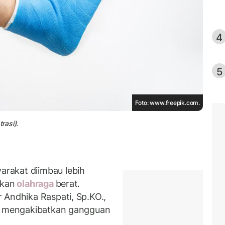
4
5
Foto: www.freepik.com.
rasi).
rakat diimbau lebih
ukan
olahraga
berat.
r Andhika Raspati, Sp.KO.,
ak mengakibatkan gangguan