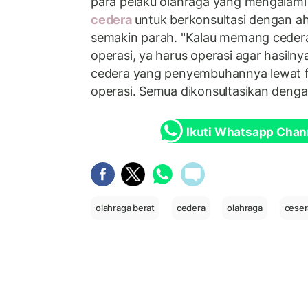
para pelaku olahraga yang mengalami
cedera
untuk berkonsultasi dengan ah
semakin parah. "Kalau memang cedera
operasi, ya harus operasi agar hasiln
cedera yang penyembuhannya lewat fis
operasi. Semua dikonsultasikan dengan
Ikuti Whatsapp Chan
olahraga berat
cedera
olahraga
ceser