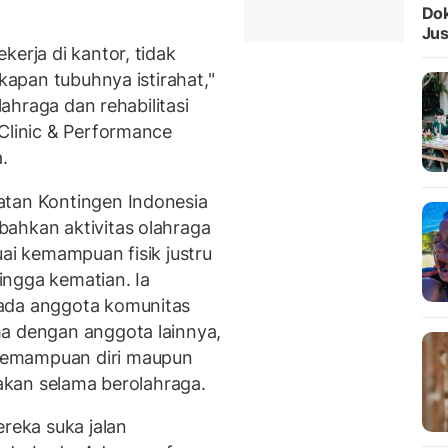
Dok
Jus
kerja di kantor, tidak
 kapan tubuhnya istirahat,"
lahraga dan rehabilitasi
 Clinic & Performance
.
atan Kontingen Indonesia
ahkan aktivitas olahraga
uai kemampuan fisik justru
ingga kematian. Ia
 ada anggota komunitas
ma dengan anggota lainnya,
kemampuan diri maupun
nakan selama berolahraga.
ereka suka jalan