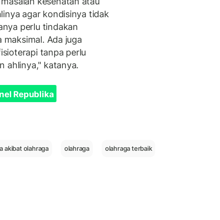
 masalah kesehatan atau
linya agar kondisinya tidak
nya perlu tindakan
ya maksimal. Ada juga
ioterapi tanpa perlu
 ahlinya," katanya.
nel Republika
a akibat olahraga
olahraga
olahraga terbaik