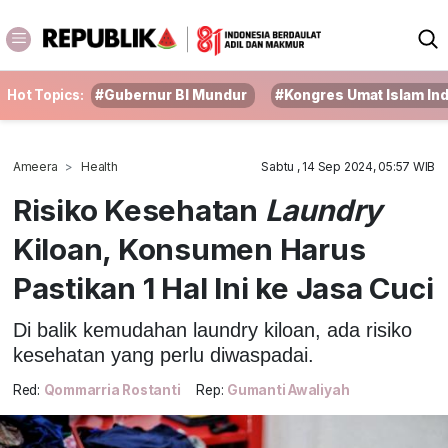
Hot Topics:
#Gubernur BI Mundur
#Kongres Umat Islam In
Ameera
Health
Sabtu , 14 Sep 2024, 05:57 WIB
Risiko Kesehatan
Laundry
Kiloan, Konsumen Harus
Pastikan 1 Hal Ini ke Jasa Cuci
Di balik kemudahan laundry kiloan, ada risiko
kesehatan yang perlu diwaspadai.
Red:
Qommarria Rostanti
Rep:
Gumanti Awaliyah