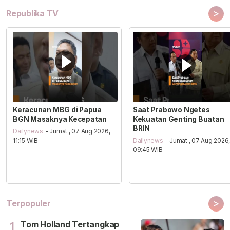
>
Republika TV
Keracunan MBG di Papua
Saat Prabowo Ngetes
BGN Masaknya Kecepatan
Kekuatan Genting Buatan
BRIN
Dailynews
- Jumat , 07 Aug 2026,
11:15 WIB
Dailynews
- Jumat , 07 Aug 2026
09:45 WIB
>
Terpopuler
Tom Holland Tertangkap
1