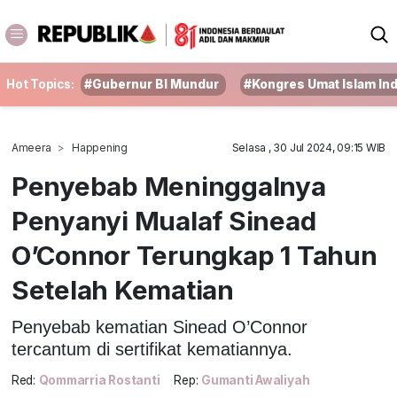
Hot Topics:
#Gubernur BI Mundur
#Kongres Umat Islam In
Ameera
Happening
Selasa , 30 Jul 2024, 09:15 WIB
Penyebab Meninggalnya
Penyanyi Mualaf Sinead
O’Connor Terungkap 1 Tahun
Setelah Kematian
Penyebab kematian Sinead O’Connor
tercantum di sertifikat kematiannya.
Red:
Qommarria Rostanti
Rep:
Gumanti Awaliyah