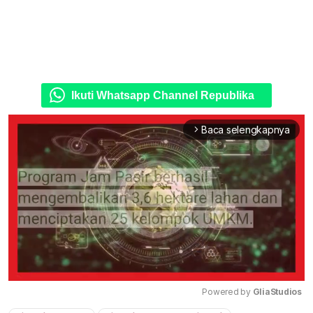
Ikuti Whatsapp Channel Republika
Baca selengkapnya
arrow_forward_ios
Powered by 
GliaStudios