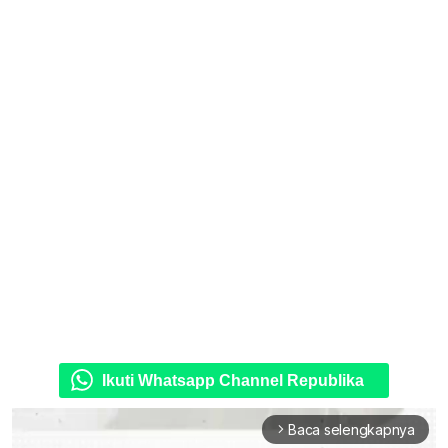
Ikuti Whatsapp Channel Republika
Baca selengkapnya
arrow_forward_ios