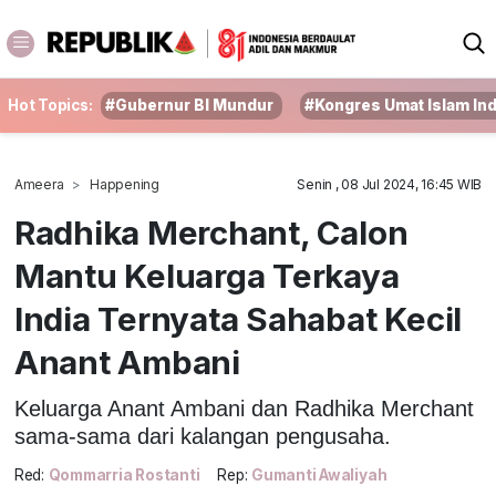
Hot Topics:
#Gubernur BI Mundur
#Kongres Umat Islam In
Ameera
Happening
Senin , 08 Jul 2024, 16:45 WIB
Radhika Merchant, Calon
Mantu Keluarga Terkaya
India Ternyata Sahabat Kecil
Anant Ambani
Keluarga Anant Ambani dan Radhika Merchant
sama-sama dari kalangan pengusaha.
Red:
Qommarria Rostanti
Rep:
Gumanti Awaliyah