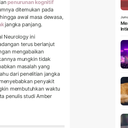
dan
penurunan kognitif
elumnya ditemukan pada
 hingga awal masa dewasa,
Juma
Men
ak
jangka panjang.
Int
al Neurology ini
angan terus berlanjut
dengan mengabaikan
akannya mungkin tidak
ebabkan masalah yang
ahu dari penelitian jangka
menyebabkan penyakit
ngkin membutuhkan waktu
a penulis studi Amber