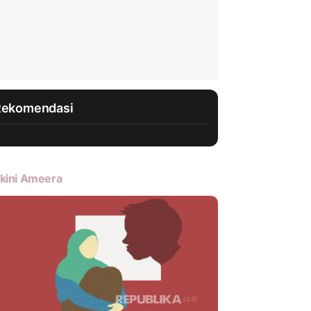
Rekomendasi
kini Ameera