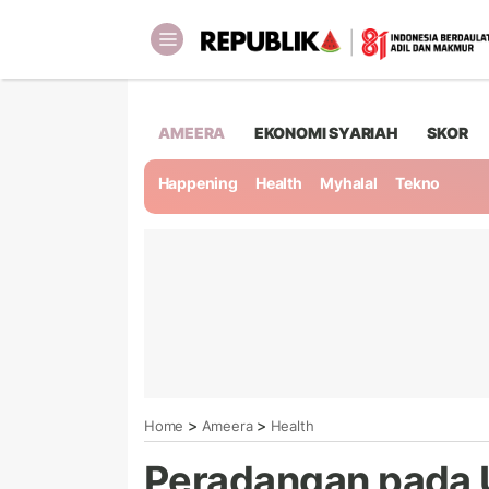
AMEERA
EKONOMI SYARIAH
SKOR
Happening
Health
Myhalal
Tekno
>
>
Home
Ameera
Health
Peradangan pada U