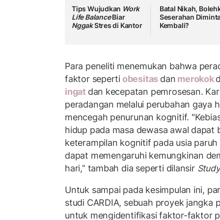
Tips Wujudkan
Work
Batal Nikah, Boleh
Life Balance
Biar
Seserahan Dimint
Nggak
Stres di Kantor
Kembali?
Para peneliti menemukan bahwa perad
faktor seperti
obesitas
dan
merokok
ingat
dan kecepatan pemrosesan. Kar
peradangan melalui perubahan gaya 
mencegah penurunan kognitif. "Kebia
hidup pada masa dewasa awal dapat 
keterampilan kognitif pada usia paruh
dapat memengaruhi kemungkinan de
hari,” tambah dia seperti dilansir
Study
Untuk sampai pada kesimpulan ini, pa
studi CARDIA, sebuah proyek jangka 
untuk mengidentifikasi faktor-faktor