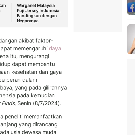
kah
Warganet Malaysia
a
Puji Jersey Indonesia,
Bandingkan dengan
Negaranya
angan akibat faktor-
dapat memengaruhi
daya
ena itu, mengurangi
hidup dapat membantu
saan kesehatan dan gaya
berperan dalam
 baya, yang pada gilirannya
mensia pada kemudian
 Finds
, Senin (8/7/2024).
ra peneliti memanfaatkan
panjang yang dirancang
 pada usia dewasa muda