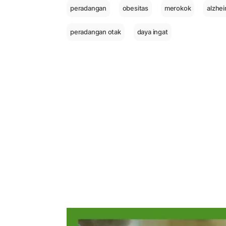
peradangan
obesitas
merokok
alzhe
peradangan otak
daya ingat