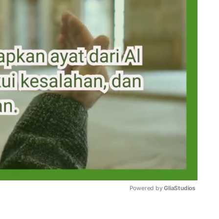
Powered by 
GliaStudios
Mute