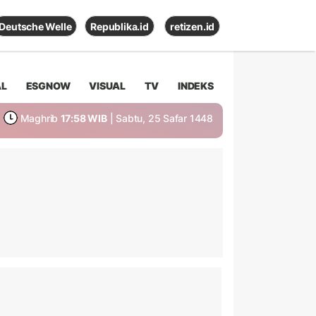
Deutsche Welle
Republika.id
retizen.id
AL
ESGNOW
VISUAL
TV
INDEKS
Maghrib
17:58 WIB
| Sabtu, 25 Safar 1448