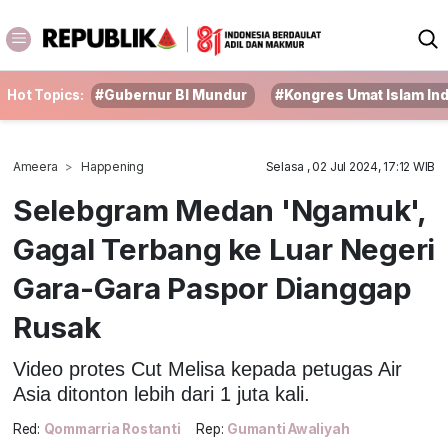
Hot Topics:
#Gubernur BI Mundur
#Kongres Umat Islam In
Ameera
Happening
Selasa , 02 Jul 2024, 17:12 WIB
Selebgram Medan 'Ngamuk',
Gagal Terbang ke Luar Negeri
Gara-Gara Paspor Dianggap
Rusak
Video protes Cut Melisa kepada petugas Air
Asia ditonton lebih dari 1 juta kali.
Red:
Qommarria Rostanti
Rep:
Gumanti Awaliyah