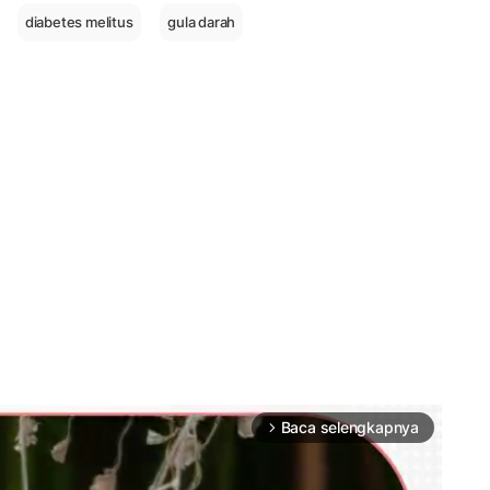
diabetes melitus
gula darah
Baca selengkapnya
arrow_forward_ios