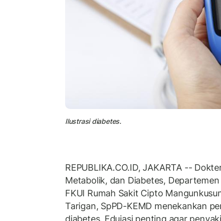
Ilustrasi diabetes.
REPUBLIKA.CO.ID, JAKARTA -- Dokter d
Metabolik, dan Diabetes, Departemen 
FKUI Rumah Sakit Cipto Mangunkusumo
Tarigan, SpPD-KEMD menekankan pen
diabetes. Edujasi penting agar penyaki