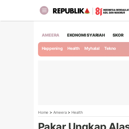
AMEERA
EKONOMI SYARIAH
SKOR
Happening
Health
Myhalal
Tekno
>
>
Home
Ameera
Health
Pakar Ungkap Alas