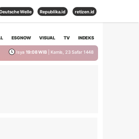
Deutsche Welle
Republika.id
retizen.id
AL
ESGNOW
VISUAL
TV
INDEKS
Isya
19:08 WIB
| Kamis, 23 Safar 1448