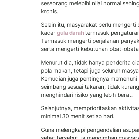
seseorang melebihi nilai normal seh
kronis.
Selain itu, masyarakat perlu mengert
kadar
gula darah
termasuk pengatura
Termasuk mengerti perjalanan penyaki
serta mengerti kebutuhan obat-obata
Menurut dia, tidak hanya penderita d
pola makan, tetapi juga seluruh masy
Kemudian juga pentingnya memenuhi k
seimbang sesuai takaran, tidak kurang
menghindari risiko yang lebih berat.
Selanjutnya, memprioritaskan aktivitas
minimal 30 menit setiap hari.
Guna melengkapi pengendalian asupa
sehat tersebut, ia mengimbau masyara