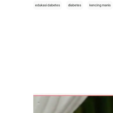
edukasi dabetes
diabetes
kencing manis