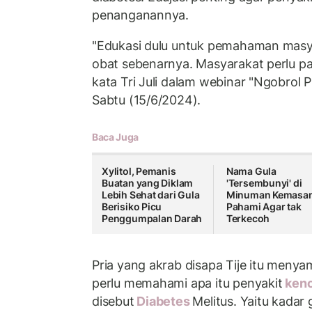
penanganannya.
"Edukasi dulu untuk pemahaman masyar
obat sebenarnya. Masyarakat perlu pa
kata Tri Juli dalam webinar "Ngobrol P
Sabtu (15/6/2024).
Baca Juga
Xylitol, Pemanis
Nama Gula
Buatan yang Diklam
'Tersembunyi' di
Lebih Sehat dari Gula
Minuman Kemasan
Berisiko Picu
Pahami Agar tak
Penggumpalan Darah
Terkecoh
Pria yang akrab disapa Tije itu meny
perlu memahami apa itu penyakit
kenc
disebut
Diabetes
Melitus. Yaitu kadar