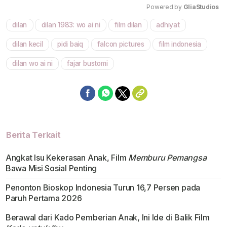
Powered by 
GliaStudios
dilan
dilan 1983: wo ai ni
film dilan
adhiyat
Mute
dilan kecil
pidi baiq
falcon pictures
film indonesia
dilan wo ai ni
fajar bustomi
Berita Terkait
Angkat Isu Kekerasan Anak, Film
Memburu Pemangsa
Bawa Misi Sosial Penting
Penonton Bioskop Indonesia Turun 16,7 Persen pada
Paruh Pertama 2026
Berawal dari Kado Pemberian Anak, Ini Ide di Balik Film