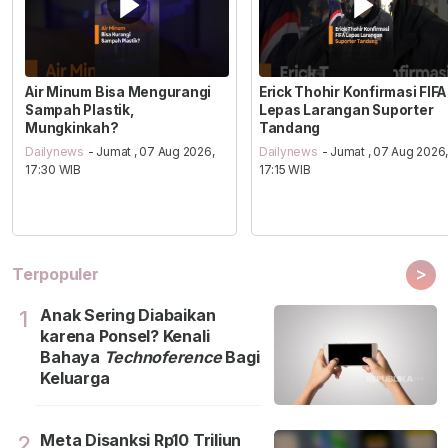
Air Minum Bisa Mengurangi
Erick Thohir Konfirmasi FIFA
Sampah Plastik,
Lepas Larangan Suporter
Mungkinkah?
Tandang
Dailynews
- Jumat , 07 Aug 2026,
Dailynews
- Jumat , 07 Aug 2026
17:30 WIB
17:15 WIB
>
Terpopuler
Anak Sering Diabaikan
1
karena Ponsel? Kenali
Bahaya
Technoference
Bagi
Keluarga
Meta Disanksi Rp10 Triliun
2