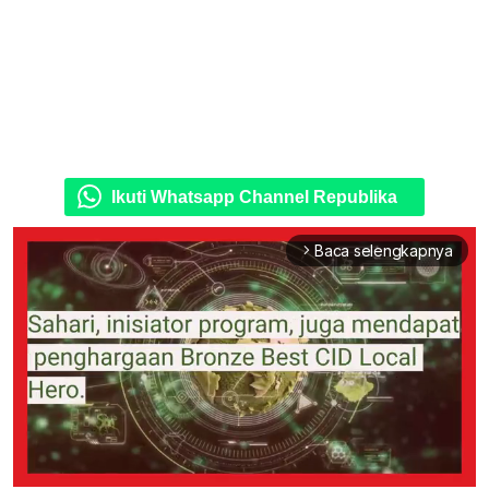
Ikuti Whatsapp Channel Republika
Baca selengkapnya
arrow_forward_ios