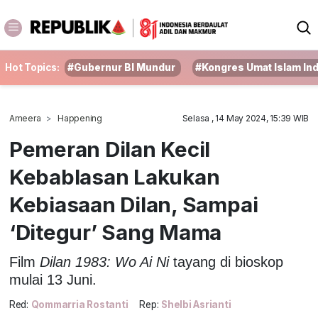
Hot Topics:
#Gubernur BI Mundur
#Kongres Umat Islam In
Ameera
Happening
Selasa , 14 May 2024, 15:39 WIB
Pemeran Dilan Kecil
Kebablasan Lakukan
Kebiasaan Dilan, Sampai
‘Ditegur’ Sang Mama
Film
Dilan 1983: Wo Ai Ni
tayang di bioskop
mulai 13 Juni.
Red:
Qommarria Rostanti
Rep:
Shelbi Asrianti