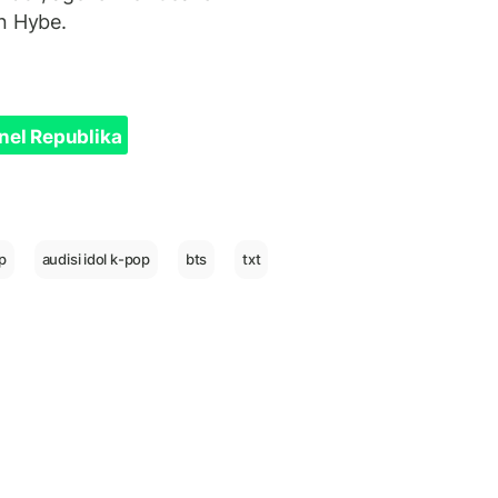
n Hybe.
nel Republika
p
audisi idol k-pop
bts
txt