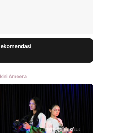
Rekomendasi
kini Ameera