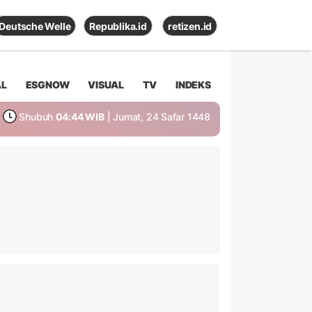
Deutsche Welle
Republika.id
retizen.id
AL
ESGNOW
VISUAL
TV
INDEKS
Shubuh
04:44 WIB
| Jumat, 24 Safar 1448