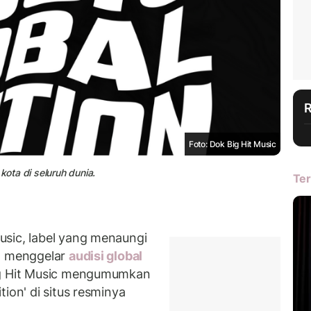
Foto: Dok Big Hit Music
kota di seluruh dunia.
Ter
usic, label yang menaungi
n menggelar
audisi global
ig Hit Music mengumumkan
ion' di situs resminya