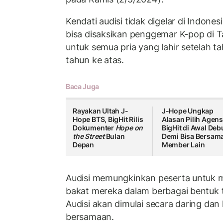
Kendati audisi tidak digelar di Indon
bisa disaksikan penggemar K-pop di Tan
untuk semua pria yang lahir setelah ta
tahun ke atas.
Baca Juga
Rayakan Ultah J-
J-Hope Ungkap
Hope BTS, BigHit Rilis
Alasan Pilih Agens
Dokumenter
Hope on
BigHit di Awal Deb
the Street
Bulan
Demi Bisa Bersam
Depan
Member Lain
Audisi memungkinkan peserta untuk 
bakat mereka dalam berbagai bentuk 
Audisi akan dimulai secara daring dan
bersamaan.