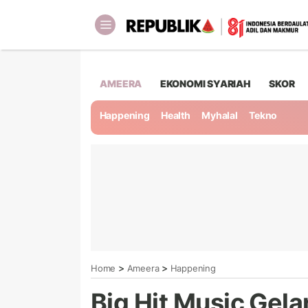
AMEERA
EKONOMI SYARIAH
SKOR
Happening
Health
Myhalal
Tekno
>
>
Home
Ameera
Happening
Big Hit Music Gelar