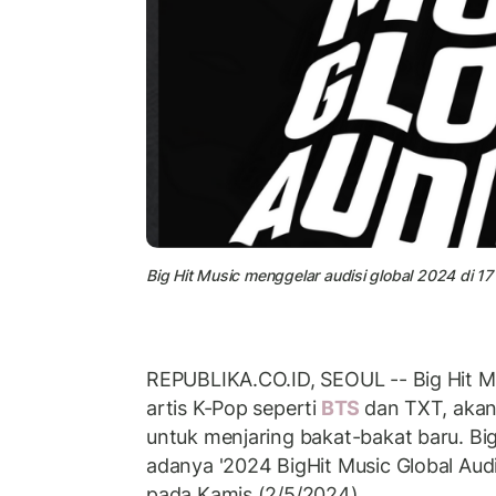
Big Hit Music menggelar audisi global 2024 di 17 
REPUBLIKA.CO.ID, SEOUL -- Big Hit M
artis K-Pop seperti
BTS
dan TXT, aka
untuk menjaring bakat-bakat baru. B
adanya '2024 BigHit Music Global Audit
pada Kamis (2/5/2024).