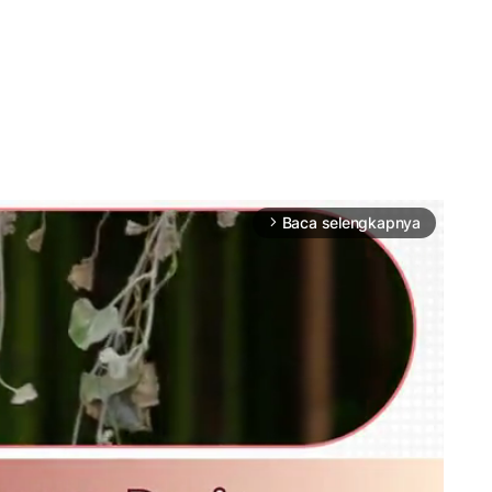
Baca selengkapnya
arrow_forward_ios