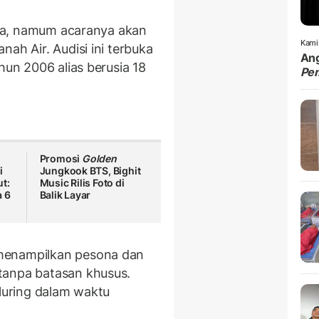
esia, namum acaranya akan
Kami
ah Air. Audisi ini terbuka
Ang
hun 2006 alias berusia 18
Pe
Promosi
Golden
i
Jungkook BTS, Bighit
ut:
Music Rilis Foto di
a 6
Balik Layar
menampilkan pesona dan
tanpa batasan khusus.
 luring dalam waktu