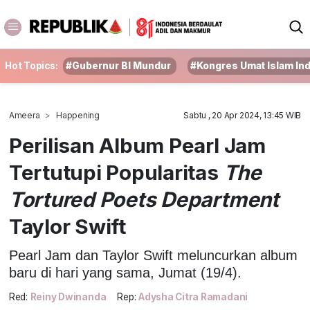
Hot Topics:
#Gubernur BI Mundur
#Kongres Umat Islam In
Ameera
Happening
Sabtu , 20 Apr 2024, 13:45 WIB
Perilisan Album Pearl Jam
Tertutupi Popularitas
The
Tortured Poets Department
Taylor Swift
Pearl Jam dan Taylor Swift meluncurkan album
baru di hari yang sama, Jumat (19/4).
Red:
Reiny Dwinanda
Rep:
Adysha Citra Ramadani