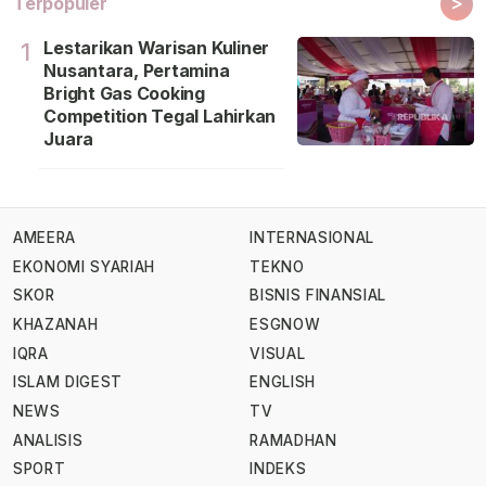
>
Terpopuler
Lestarikan Warisan Kuliner
1
Nusantara, Pertamina
Bright Gas Cooking
Competition Tegal Lahirkan
Juara
AMEERA
INTERNASIONAL
EKONOMI SYARIAH
TEKNO
SKOR
BISNIS FINANSIAL
KHAZANAH
ESGNOW
IQRA
VISUAL
ISLAM DIGEST
ENGLISH
NEWS
TV
ANALISIS
RAMADHAN
SPORT
INDEKS