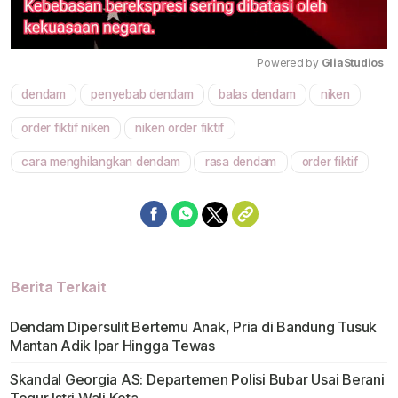
Powered by 
GliaStudios
dendam
penyebab dendam
balas dendam
niken
Mute
order fiktif niken
niken order fiktif
cara menghilangkan dendam
rasa dendam
order fiktif
Berita Terkait
Dendam Dipersulit Bertemu Anak, Pria di Bandung Tusuk
Mantan Adik Ipar Hingga Tewas
Skandal Georgia AS: Departemen Polisi Bubar Usai Berani