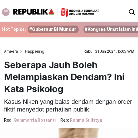
Hot Topics:
#Gubernur BI Mundur
#Kongres Umat Islam In
Ameera
Happening
Rabu , 31 Jan 2024, 15:05 WIB
Seberapa Jauh Boleh
Melampiaskan Dendam? Ini
Kata Psikolog
Kasus Niken yang balas dendam dengan order
fiktif menyedot perhatian publik.
Red:
Qommarria Rostanti
Rep:
Rahma Sulistya