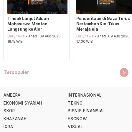
Tindak Lanjut Aduan
Penderitaan di Gaza Terus
Mahasiswa Mentan
Bertambah Kini Tikus
Langsung ke Alor
Merajalela
Dailynews
- Ahad , 09 Aug 2026,
Dailynews
- Ahad , 09 Aug 2026,
18:15 WIB
17:00 WIB
>
Terpopuler
AMEERA
INTERNASIONAL
EKONOMI SYARIAH
TEKNO
SKOR
BISNIS FINANSIAL
KHAZANAH
ESGNOW
IQRA
VISUAL