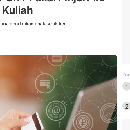
 Kuliah
na pendidikan anak sejak kecil.
Ter
1
2