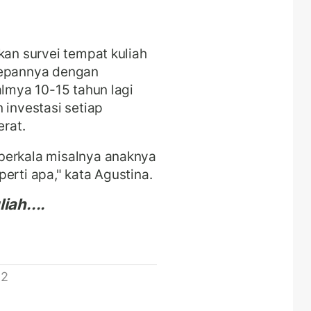
kan survei tempat kuliah
depannya dengan
almya 10-15 tahun lagi
 investasi setiap
erat.
berkala misalnya anaknya
erti apa," kata Agustina.
iah....
 2