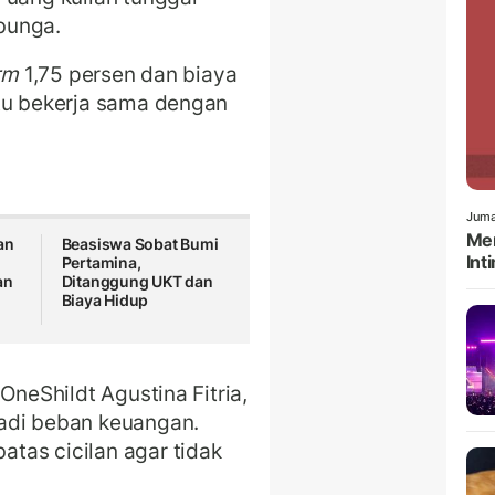
bunga.
rm
1,75 persen dan biaya
itu bekerja sama dengan
Juma
Men
an
Beasiswa Sobat Bumi
Int
Pertamina,
an
Ditanggung UKT dan
Biaya Hidup
OneShildt Agustina Fitria,
adi beban keuangan.
tas cicilan agar tidak