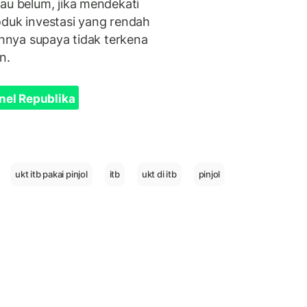
au belum, jika mendekati
oduk investasi yang rendah
ahnya supaya tidak terkena
n.
nel Republika
ukt itb pakai pinjol
itb
ukt di itb
pinjol