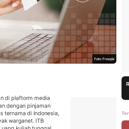
Foto: Freepik
n di plaftorm media
ran dengan pinjaman
us ternama di Indonesia,
Ter
yak warganet. ITB
ang kuliah tunggal