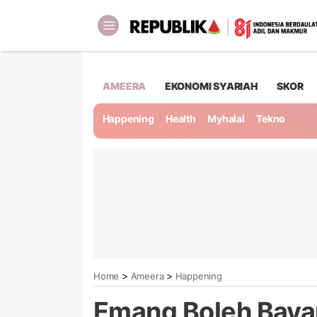
AMEERA
EKONOMI SYARIAH
SKOR
Happening
Health
Myhalal
Tekno
>
>
Home
Ameera
Happening
Emang Boleh Bayar 