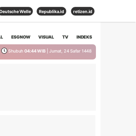
Deutsche Welle
Republika.id
retizen.id
AL
ESGNOW
VISUAL
TV
INDEKS
Shubuh
04:44 WIB
| Jumat, 24 Safar 1448