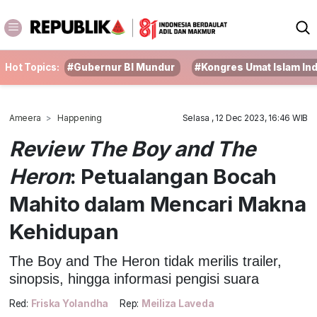
Hot Topics:
#Gubernur BI Mundur
#Kongres Umat Islam In
Ameera
Happening
Selasa , 12 Dec 2023, 16:46 WIB
Review The Boy and The
Heron
: Petualangan Bocah
Mahito dalam Mencari Makna
Kehidupan
The Boy and The Heron tidak merilis trailer,
sinopsis, hingga informasi pengisi suara
Red:
Friska Yolandha
Rep:
Meiliza Laveda