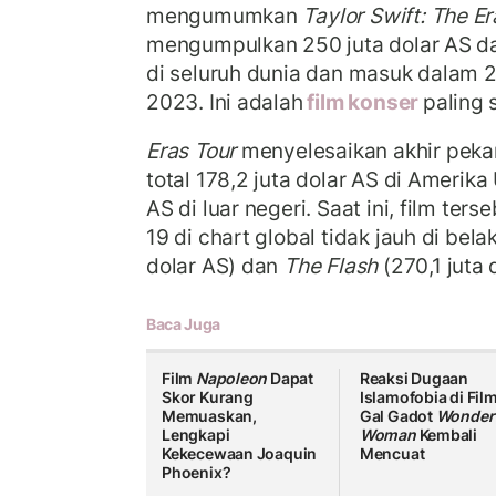
mengumumkan
Taylor Swift: The Er
mengumpulkan 250 juta dolar AS dal
di seluruh dunia dan masuk dalam 2
2023. Ini adalah
film konser
paling
Eras Tour
menyelesaikan akhir peka
total 178,2 juta dolar AS di Amerika 
AS di luar negeri. Saat ini, film ter
19 di chart global tidak jauh di bel
dolar AS) dan
The Flash
(270,1 juta 
Baca Juga
Film
Napoleon
Dapat
Reaksi Dugaan
Skor Kurang
Islamofobia di Fil
Memuaskan,
Gal Gadot
Wonder
Lengkapi
Woman
Kembali
Kekecewaan Joaquin
Mencuat
Phoenix?