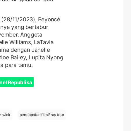
a (28/11/2023), Beyoncé
mnya yang bertabur
ovember. Anggota
lle Williams, LaTavia
ama dengan Janelle
hloe Bailey, Lupita Nyong
ara para tamu.
nel Republika
n wick
pendapatan film Eras tour