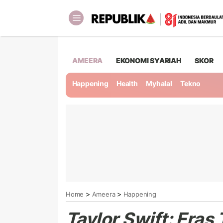
AMEERA
EKONOMI SYARIAH
SKOR
Happening
Health
Myhalal
Tekno
>
>
Home
Ameera
Happening
Taylor Swift: Eras 