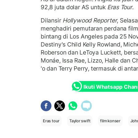
92,8 juta dolar AS untuk
Eras Tour
.
Dilansir
Hollywood Reporter
, Selas
menghadiri pemutaran perdana fil
bintang di Los Angeles pada 25 N
Destiny's Child Kelly Rowland, Miche
Roberson dan LeToya Luckett, bers
Monáe, Issa Rae, Lizzo, Halle dan C
'o dan Terry Perry, termasuk di ant
Ikuti Whatsapp Chan
Eras tour
Taylor swift
film konser
Joh