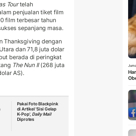
as Tour
telah
am penjualan tiket film
0 film terbesar tahun
 sukses sepanjang masa.
n Thanksgiving dengan
Utara dan 71,8 juta dolar
sebut berada di peringkat
akang
The Nun II
(268 juta
Juma
Har
dolar AS).
Obe
Pakai Foto Blackpink
m
di Artikel 'Sisi Gelap
K-Pop',
Daily Mail
Diprotes