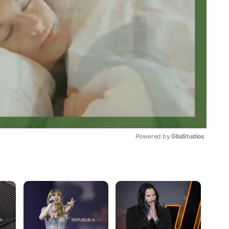
Powered by 
GliaStudios
Mute