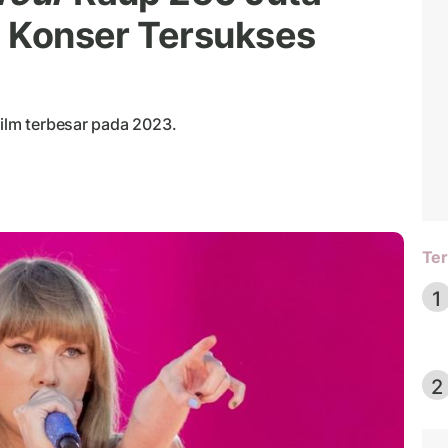
m Konser Tersukses
film terbesar pada 2023.
Ter
1
2