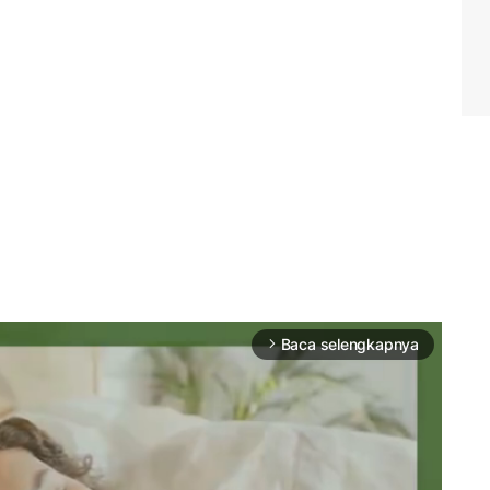
Baca selengkapnya
arrow_forward_ios