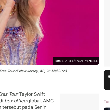
Foto: EPA-EFE/SARAH YENESEL
 Eras Tour di New Jersey, AS, 26 Mei 2023.
Eras Tour
Taylor Swift
di
box office
global. AMC
Ter
m tersebut pada Senin