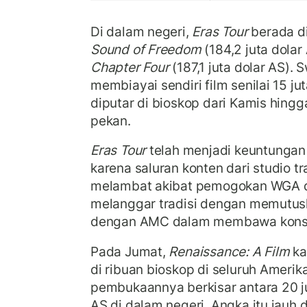
Di dalam negeri,
Eras Tour
berada di
Sound of Freedom
(184,2 juta dolar
Chapter Four
(187,1 juta dolar AS). 
membiayai sendiri film senilai 15 ju
diputar di bioskop dari Kamis hingg
pekan.
Eras Tour
telah menjadi keuntungan 
karena saluran konten dari studio t
melambat akibat pemogokan WGA d
melanggar tradisi dengan memutus
dengan AMC dalam membawa konser
Pada Jumat,
Renaissance: A Film
ka
di ribuan bioskop di seluruh Amerik
pembukaannya berkisar antara 20 ju
AS di dalam negeri. Angka itu jauh