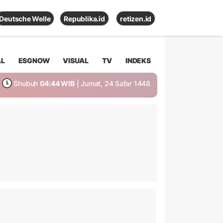
Deutsche Welle
Republika.id
retizen.id
AL
ESGNOW
VISUAL
TV
INDEKS
Shubuh
04:44 WIB
| Jumat, 24 Safar 1448