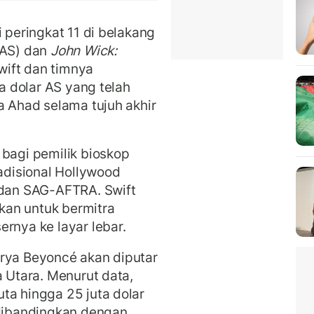
 peringkat 11 di belakang
 AS) dan
John Wick:
Swift dan timnya
ta dolar AS yang telah
a Ahad selama tujuh akhir
bagi pemilik bioskop
radisional Hollywood
an SAG-AFTRA. Swift
kan untuk bermitra
nya ke layar lebar.
rya Beyoncé akan diputar
a Utara. Menurut data,
ta hingga 25 juta dolar
 dibandingkan dengan