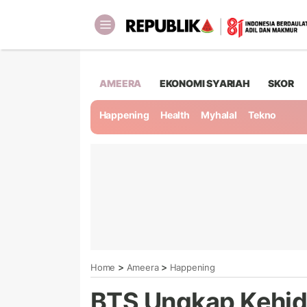
AMEERA
EKONOMI SYARIAH
SKOR
Happening
Health
Myhalal
Tekno
>
>
Home
Ameera
Happening
BTS Ungkap Kehid