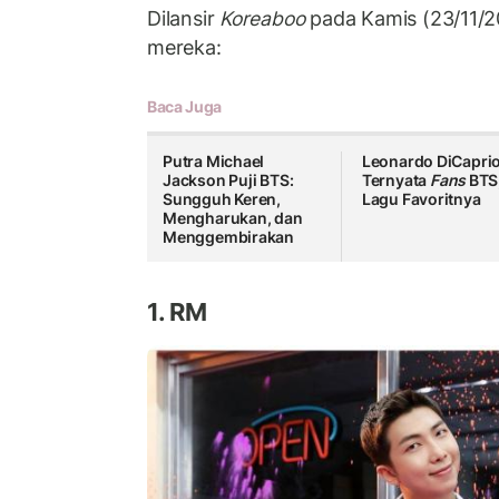
Dilansir
Koreaboo
pada
Kamis (23/11/20
mereka:
Baca Juga
Putra Michael
Leonardo DiCapri
Jackson Puji BTS:
Ternyata
Fans
BTS,
Sungguh Keren,
Lagu Favoritnya
Mengharukan, dan
Menggembirakan
1. RM