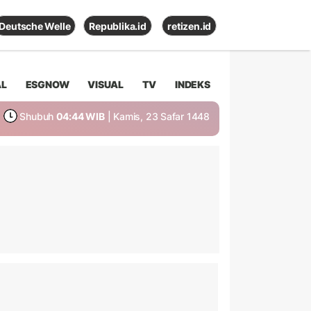
Deutsche Welle
Republika.id
retizen.id
AL
ESGNOW
VISUAL
TV
INDEKS
Shubuh
04:44 WIB
| Kamis, 23 Safar 1448