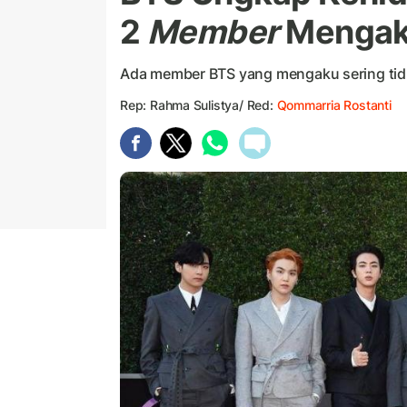
2
Member
Mengaku
Ada member BTS yang mengaku sering tidu
Rep: Rahma Sulistya/ Red:
Qommarria Rostanti