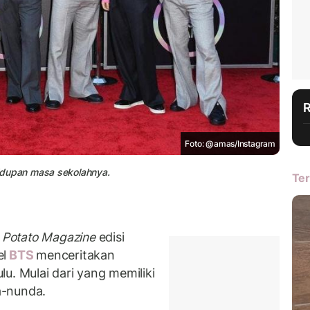
Foto: @amas/Instagram
dupan masa sekolahnya.
Ter
m
Potato Magazine
edisi
el
BTS
menceritakan
u. Mulai dari yang memiliki
a-nunda.