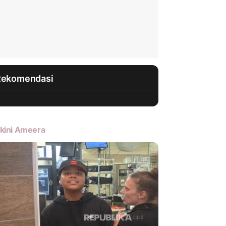
Rekomendasi
kini Ameera