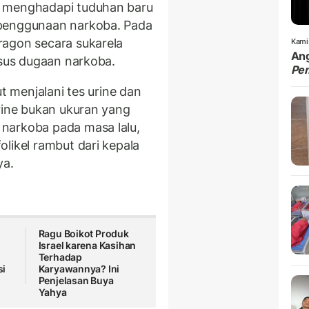
) menghadapi tuduhan baru
 penggunaan narkoba. Pada
ragon secara sukarela
Kami
Ang
kasus dugaan narkoba.
Pe
ut menjalani tes urine dan
urine bukan ukuran yang
narkoba pada masa lalu,
likel rambut dari kepala
ya.
Ragu Boikot Produk
Israel karena Kasihan
Terhadap
si
Karyawannya? Ini
Penjelasan Buya
Yahya