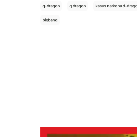
g-dragon
g dragon
kasus narkoba d-drag
bigbang