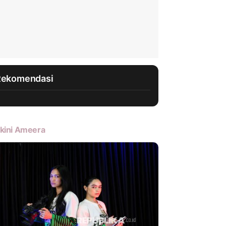
Rekomendasi
kini Ameera