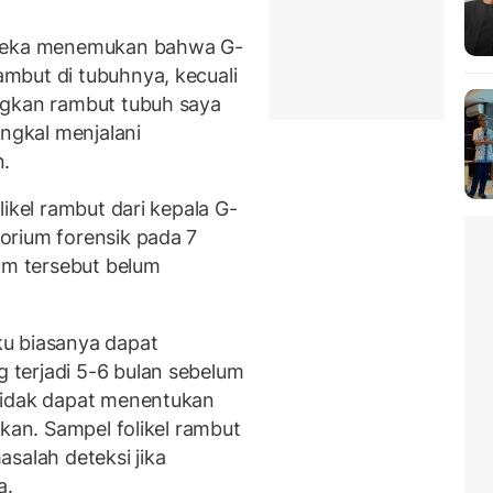
ereka menemukan bahwa G-
mbut di tubuhnya, kecuali
ngkan rambut tubuh saya
angkal menjalani
n.
ikel rambut dari kepala G-
orium forensik pada 7
ium tersebut belum
u biasanya dapat
terjadi 5-6 bulan sebelum
tidak dapat menentukan
akan. Sampel folikel rambut
salah deteksi jika
a.