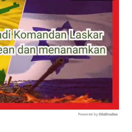
Powered by 
GliaStudios
Mute