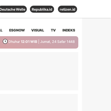
Deutsche Welle
Republika.id
retizen.id
AL
ESGNOW
VISUAL
TV
INDEKS
Dhuhur
12:01 WIB
| Jumat, 24 Safar 1448