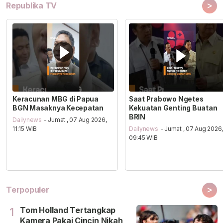
>
Republika TV
Keracunan MBG di Papua
Saat Prabowo Ngetes
BGN Masaknya Kecepatan
Kekuatan Genting Buatan
BRIN
Dailynews
- Jumat , 07 Aug 2026,
11:15 WIB
Dailynews
- Jumat , 07 Aug 2026
09:45 WIB
>
Terpopuler
Tom Holland Tertangkap
1
Kamera Pakai Cincin Nikah