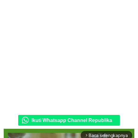
Ikuti Whatsapp Channel Republika
Baca selengkapnya
arrow_forward_ios