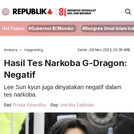
Hot Topics:
#Gubernur BI Mundur
#Kongres Umat Islam In
Ameera
Happening
Senin , 06 Nov 2023, 20:28 WIB
Hasil Tes Narkoba G-Dragon:
Negatif
Lee Sun kyun juga dinyatakan negatif dalam
tes narkoba.
Red:
Friska Yolandha
Rep:
Umi Nur Fadhilah