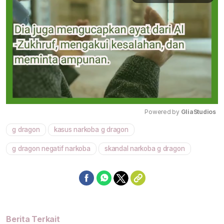
Powered by 
GliaStudios
g dragon
kasus narkoba g dragon
Mute
g dragon negatif narkoba
skandal narkoba g dragon
Berita Terkait