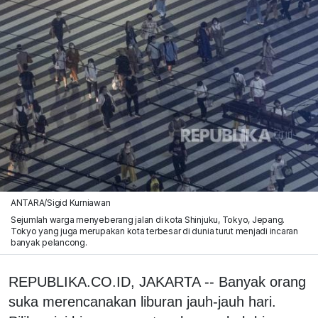
ANTARA/Sigid Kurniawan
Sejumlah warga menyeberang jalan di kota Shinjuku, Tokyo, Jepang.
Tokyo yang juga merupakan kota terbesar di dunia turut menjadi incaran
banyak pelancong.
REPUBLIKA.CO.ID, JAKARTA -- Banyak orang
suka merencanakan liburan jauh-jauh hari.