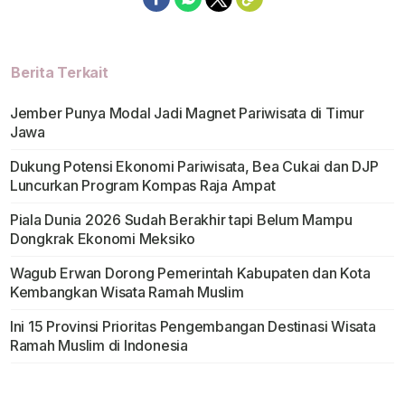
Berita Terkait
Jember Punya Modal Jadi Magnet Pariwisata di Timur
Jawa
Dukung Potensi Ekonomi Pariwisata, Bea Cukai dan DJP
Luncurkan Program Kompas Raja Ampat
Piala Dunia 2026 Sudah Berakhir tapi Belum Mampu
Dongkrak Ekonomi Meksiko
Wagub Erwan Dorong Pemerintah Kabupaten dan Kota
Kembangkan Wisata Ramah Muslim
Ini 15 Provinsi Prioritas Pengembangan Destinasi Wisata
Ramah Muslim di Indonesia