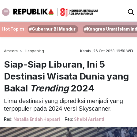
Hot Topics:
#Gubernur BI Mundur
#Kongres Umat Islam In
Ameera
Happening
Kamis , 26 Oct 2023, 16:50 WIB
Siap-Siap Liburan, Ini 5
Destinasi Wisata Dunia yang
Bakal
Trending
2024
Lima destinasi yang diprediksi menjadi yang
terpopuler pada 2024 versi Skyscanner.
Red:
Natalia Endah Hapsari
Rep:
Shelbi Asrianti