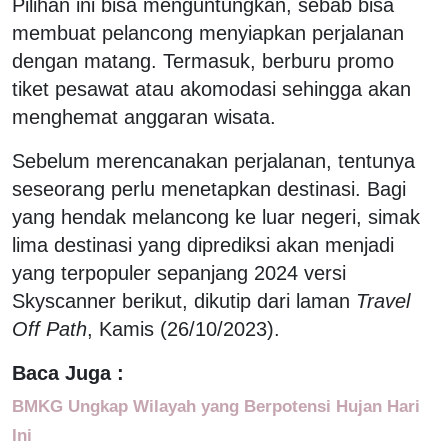
Pilihan ini bisa menguntungkan, sebab bisa
membuat pelancong menyiapkan perjalanan
dengan matang. Termasuk, berburu promo
tiket pesawat atau akomodasi sehingga akan
menghemat anggaran wisata.
Sebelum merencanakan perjalanan, tentunya
seseorang perlu menetapkan destinasi. Bagi
yang hendak melancong ke luar negeri, simak
lima destinasi yang diprediksi akan menjadi
yang terpopuler sepanjang 2024 versi
Skyscanner berikut, dikutip dari laman
Travel
Off Path
, Kamis (26/10/2023).
Baca Juga :
BMKG Ungkap Wilayah yang Berpotensi Hujan Hari
Ini