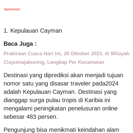
Sponsored
1. Kepulauan Cayman
Baca Juga :
Prakiraan Cuaca Hari Ini, 26 Oktober 2023, di Wilayah
Ciayumajakuning, Lengkap Per Kecamatan
Destinasi yang diprediksi akan menjadi tujuan
nomor satu yang disasar traveler pada2024
adalah Kepulauan Cayman. Destinasi yang
dianggap surga pulau tropis di Karibia ini
mengalami peningkatan penelusuran online
sebesar 483 persen.
Pengunjung bisa menikmati keindahan alam