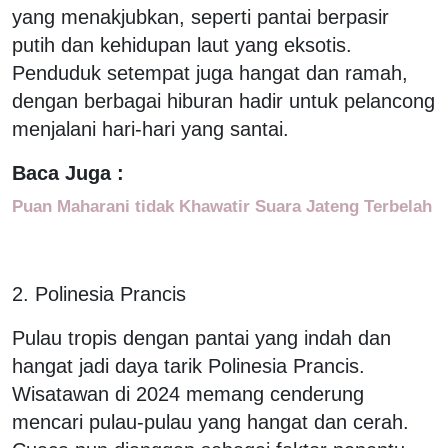
yang menakjubkan, seperti pantai berpasir
putih dan kehidupan laut yang eksotis.
Penduduk setempat juga hangat dan ramah,
dengan berbagai hiburan hadir untuk pelancong
menjalani hari-hari yang santai.
Baca Juga :
Puan Maharani tidak Khawatir Suara Jateng Terbelah
2. Polinesia Prancis
Pulau tropis dengan pantai yang indah dan
hangat jadi daya tarik Polinesia Prancis.
Wisatawan di 2024 memang cenderung
mencari pulau-pulau yang hangat dan cerah.