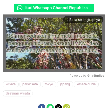
Ikuti Whatsapp Channel Republika
Baca selengkapnya
arrow_forward_ios
Powered by 
GliaStudios
wisata
pariwisata
tokyo
jepang
wisata dunia
Mute
destinasi wisata