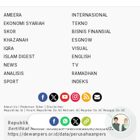
AMEERA
INTERNASIONAL
EKONOMI SYARIAH
TEKNO
SKOR
BISNIS FINANSIAL
KHAZANAH
ESGNOW
IQRA
VISUAL
ISLAM DIGEST
ENGLISH
NEWS
TV
ANALISIS
RAMADHAN
SPORT
INDEKS
About Us
|
Pedoman Siber
|
Disclaimer
Republika.id
|
Ihram.republika.co.id
|
Retizen.id
|
Rejabar.co.id
|
Rejogja.co.id
|
Republika telah diverifikasi oleh Dewan Pers
Sertifikat Nomor 1058/DP-Verifikasi/K/XII/2022
https://dewanpers.or.id/data/perusahaanpers
Ask me!