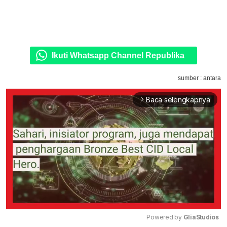
Ikuti Whatsapp Channel Republika
sumber : antara
Baca selengkapnya
arrow_forward_ios
Powered by 
GliaStudios