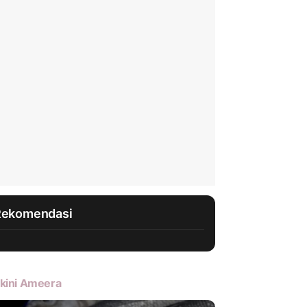
Rekomendasi
kini Ameera