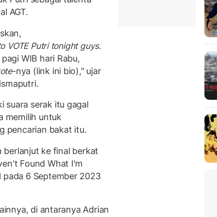
al AGT.
iskan,
to VOTE Putri tonight guys
.
 pagi WIB hari Rabu,
ote
-nya (link ini bio)," ujar
ismaputri.
 suara serak itu gagal
ia memilih untuk
g pencarian bakat itu.
 berlanjut ke final berkat
ven't Found What I'm
al pada 6 September 2023
lainnya, di antaranya Adrian