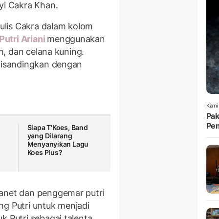
nyi Cakra Khan.
 tulis Cakra dalam kolom
Putri Ariani
menggunakan
ih, dan celana kuning.
 disandingkan dengan
Kami
Pak
Pem
Siapa T'Koes, Band
yang Dilarang
Menyanyikan Lagu
Koes Plus?
ganet dan penggemar putri
ng Putri untuk menjadi
k Putri sebagai talenta