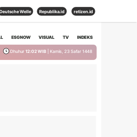
Deutsche Welle
Republika.id
retizen.id
AL
ESGNOW
VISUAL
TV
INDEKS
Dhuhur
12:02 WIB
| Kamis, 23 Safar 1448