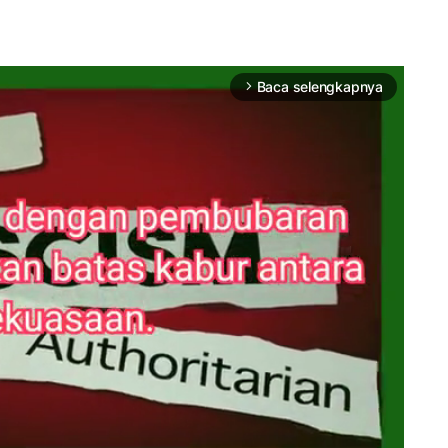
Baca selengkapnya
arrow_forward_ios