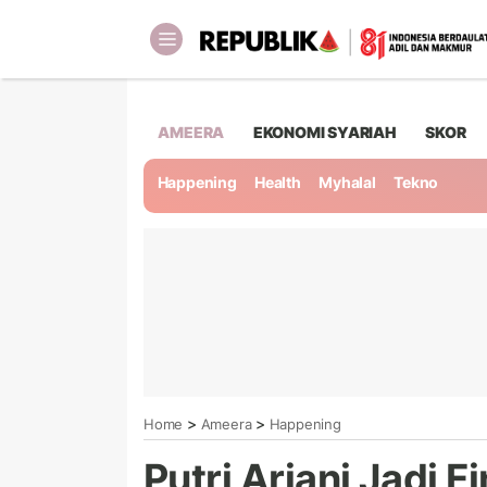
AMEERA
EKONOMI SYARIAH
SKOR
Happening
Health
Myhalal
Tekno
>
>
Home
Ameera
Happening
Putri Ariani Jadi F