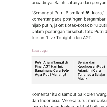
pribadinya. Salah satunya dari penya
"Semangat Putri, Bismillah! ❤️ Juara,"
komentar pada postingan bergambar
hijab putih, jaket kotak-kotak biru put
Dalam postingan tersebut, foto Putri
tulisan "Live Tonight" dan AGT.
Baca Juga
Putri Ariani Tampil di
Belajar dari
Final AGT Hari Ini,
Kesuksesan Putri
Bagaimana Cara
Vote
Ariani, Ini Cara
Agar Putri Menang?
Tunanetra Belajar
Musik
Komentar itu disambut baik oleh war
dari Indonesia. Mereka turut menduku
juara dan mendoakan hal-hal baik untu