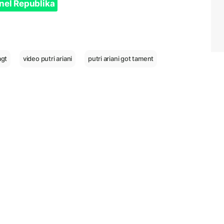
nel Republika
agt
video putri ariani
putri ariani got tament