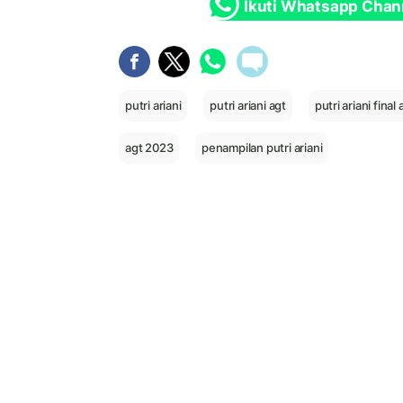
Ikuti Whatsapp Chan
putri ariani
putri ariani agt
putri ariani final 
agt 2023
penampilan putri ariani