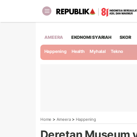
AMEERA
EKONOMI SYARIAH
SKOR
Happening
Health
Myhalal
Tekno
>
>
Home
Ameera
Happening
Deretan Museum y