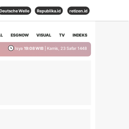
Deutsche Welle
Republika.id
retizen.id
AL
ESGNOW
VISUAL
TV
INDEKS
Isya
19:08 WIB
| Kamis, 23 Safar 1448