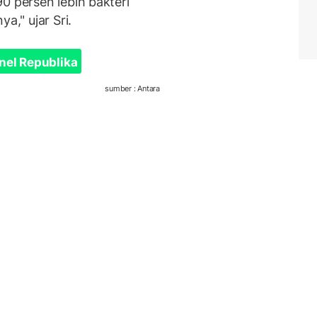
0 persen lebih bakteri
a," ujar Sri.
nel Republika
sumber : Antara