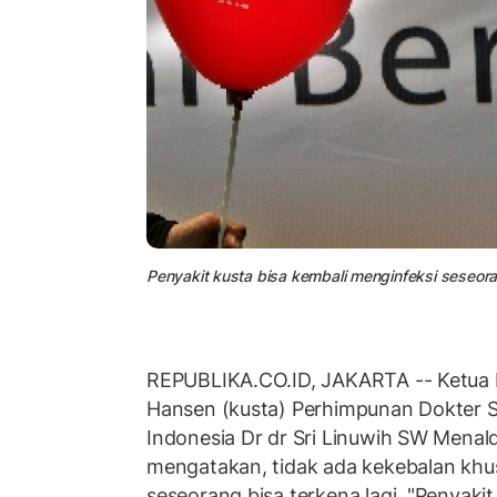
Penyakit kusta bisa kembali menginfeksi seseor
REPUBLIKA.CO.ID, JAKARTA -- Ketua 
Hansen (kusta) Perhimpunan Dokter Sp
Indonesia Dr dr Sri Linuwih SW Menal
mengatakan, tidak ada kekebalan khu
seseorang bisa terkena lagi. "Penyakit