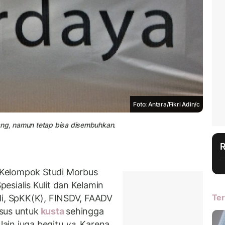
Foto: Antara/Fikri Adin/c
ang, namun tetap bisa disembuhkan.
Kelompok Studi Morbus
esialis Kulit dan Kelamin
Ter
di, SpKK(K), FINSDV, FAADV
sus untuk
kusta
sehingga
 lain juga begitu
ya.
Karena