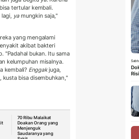
bisa tertular kembali.
 lagi,
ya
mungkin saja,"
ereka yang mengalami
enyakit akibat bakteri
p. "Padahal bukan. Itu sama
an kelumpuhan misalnya.
Sabt
Dok
sa kembali?
Enggak
juga,
Ris
i, kusta bisa disembuhkan,"
70 Ribu Malaikat
it
Doakan Orang yang
Menjenguk
Saudaranya yang
Sakit