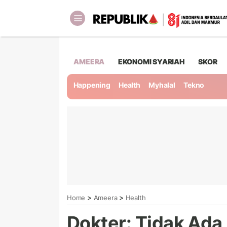
AMEERA
EKONOMI SYARIAH
SKOR
Happening
Health
Myhalal
Tekno
>
>
Home
Ameera
Health
Dokter: Tidak Ada