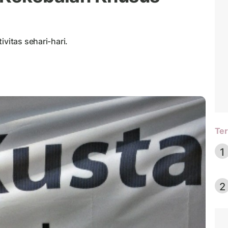
ivitas sehari-hari.
Ter
1
2