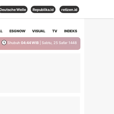
Deutsche Welle
Republika.id
retizen.id
AL
ESGNOW
VISUAL
TV
INDEKS
Shubuh
04:44 WIB
| Sabtu, 25 Safar 1448