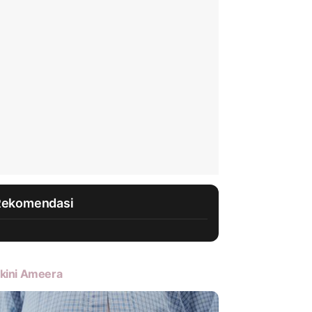
Rekomendasi
kini Ameera