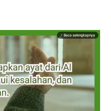
Baca selengkapnya
arrow_forward_ios