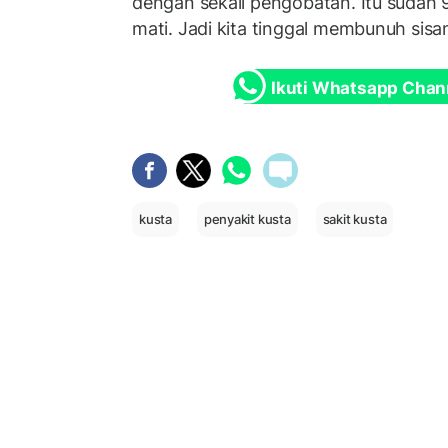
dengan sekali pengobatan. Itu sudah 9
mati. Jadi kita tinggal membunuh sisany
Ikuti Whatsapp Chan
kusta
penyakit kusta
sakit kusta