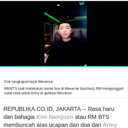
Dok tangkapan layar Weverse
RM BTS saat melakukan siaran live di Weverse (ilustrasi). RM mengunggah
surat cinta untuk Army di aplikasi Weverse.
REPUBLIKA.CO.ID, JAKARTA -- Rasa haru
dan bahagia
Kim Namjoon
atau RM BTS
membuncah atas ucapan dan doa dari
Army