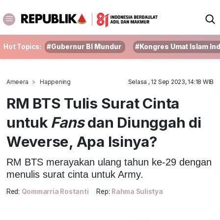
Hot Topics:
#Gubernur BI Mundur
#Kongres Umat Islam In
Ameera
Happening
Selasa , 12 Sep 2023, 14:18 WIB
RM BTS Tulis Surat Cinta
untuk
Fans
dan Diunggah di
Weverse, Apa Isinya?
RM BTS merayakan ulang tahun ke-29 dengan
menulis surat cinta untuk Army.
Red:
Qommarria Rostanti
Rep:
Rahma Sulistya