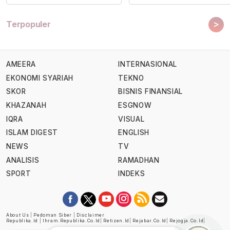
>
Terpopuler
AMEERA
INTERNASIONAL
EKONOMI SYARIAH
TEKNO
SKOR
BISNIS FINANSIAL
KHAZANAH
ESGNOW
IQRA
VISUAL
ISLAM DIGEST
ENGLISH
NEWS
TV
ANALISIS
RAMADHAN
SPORT
INDEKS
About Us
|
Pedoman Siber
|
Disclaimer
Republika.id
|
Ihram.republika.co.id
|
Retizen.id
|
Rejabar.co.id
|
Rejogja.co.id
|