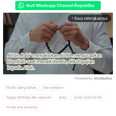
Ikuti Whatsapp Channel Republika
Baca selengkapnya
arrow_forward_ios
Powered by 
GliaStudios
rm bts ulang tahun
kim namjoon
Mute
happy birthday kim namjoon
army
surat cinta rm bts
rm bts live weverse