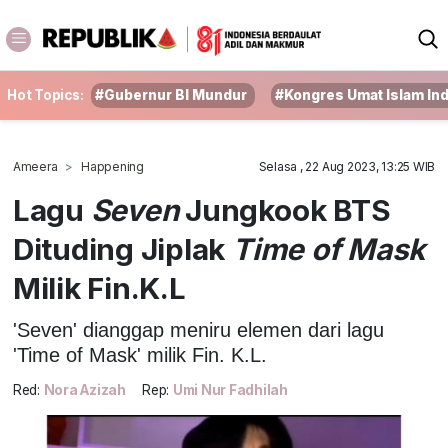
Hot Topics:
#Gubernur BI Mundur
#Kongres Umat Islam In
Ameera
Happening
Selasa , 22 Aug 2023, 13:25 WIB
Lagu
Seven
Jungkook BTS
Dituding Jiplak
Time of Mask
Milik Fin.K.L
'Seven' dianggap meniru elemen dari lagu
'Time of Mask' milik Fin. K.L.
Red:
Nora Azizah
Rep:
Umi Nur Fadhilah