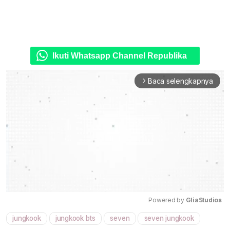
Ikuti Whatsapp Channel Republika
Baca selengkapnya
arrow_forward_ios
Powered by 
GliaStudios
jungkook
jungkook bts
seven
seven jungkook
Mute