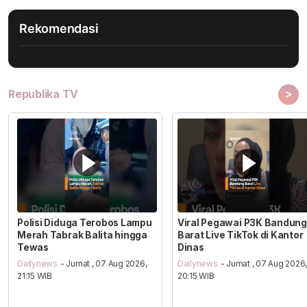
Rekomendasi
>
Republika TV
Polisi Diduga Terobos Lampu
Viral Pegawai P3K Bandung
Merah Tabrak Balita hingga
Barat Live TikTok di Kantor
Tewas
Dinas
Dailynews
- Jumat , 07 Aug 2026,
Dailynews
- Jumat , 07 Aug 2026
21:15 WIB
20:15 WIB