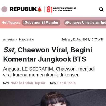
Hot Topics:
#Gubernur BI Mundur
#Kongres Umat Islam In
Ameera
Happening
Selasa , 22 Aug 2023, 10:17 WIB
Sst
, Chaewon Viral, Begini
Komentar Jungkook BTS
Anggota LE SSERAFIM, Chaewon, menjadi
viral karena momen ikonik di konser.
Red:
Natalia Endah Hapsari
Rep:
Santi Sopia