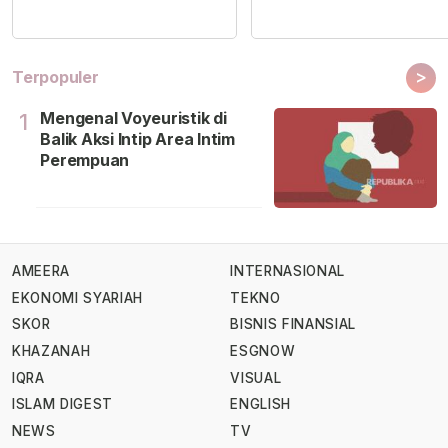
>
Terpopuler
Mengenal Voyeuristik di
1
Balik Aksi Intip Area Intim
Perempuan
AMEERA
INTERNASIONAL
EKONOMI SYARIAH
TEKNO
SKOR
BISNIS FINANSIAL
KHAZANAH
ESGNOW
IQRA
VISUAL
ISLAM DIGEST
ENGLISH
NEWS
TV