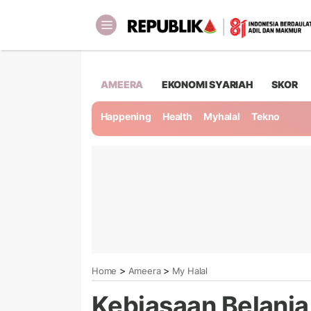
AMEERA
EKONOMI SYARIAH
SKOR
Happening
Health
Myhalal
Tekno
>
>
Home
Ameera
My Halal
Kebiasaan Belanj