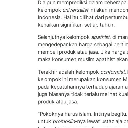
Dia pun memprediksi dalam beberapa 
kelompok
universalist
ini akan mendom
Indonesia. Hal itu dilihat dari pertu
kenaikan signifikan setiap tahun.
Selanjutnya kelompok
apathist
, di ma
mengedepankan harga sebagai perti
membeli produk atau jasa. Jika harga
maka konsumen muslim apathist akan
Terakhir adalah kelompok
conformist
.
kelompok ini merupakan konsumen Mu
pada kepatuhannya terhadap ajaran a
juga biasanya tidak terlalu melihat kua
produk atau jasa.
“Pokoknya harus islam. Intinya begitu.
untuk
promosiin
-nya lewat ustaz aja 