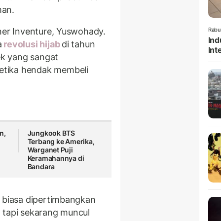
man.
tner Inventure, Yuswohady.
Rabu
Ind
a
revolusi hijab
di tahun
Int
pek yang sangat
etika hendak membeli
n,
Jungkook BTS
Terbang ke Amerika,
Warganet Puji
Keramahannya di
Bandara
g biasa dipertimbangkan
 tapi sekarang muncul