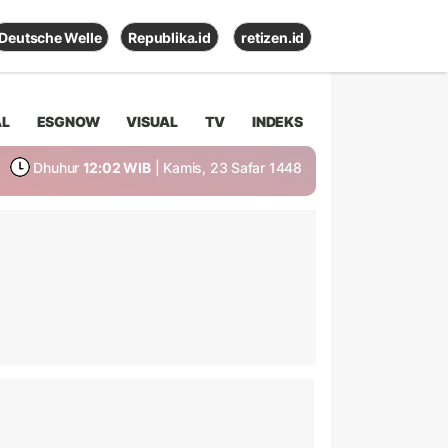
Deutsche Welle
Republika.id
retizen.id
AL
ESGNOW
VISUAL
TV
INDEKS
Dhuhur
12:02 WIB
| Kamis, 23 Safar 1448