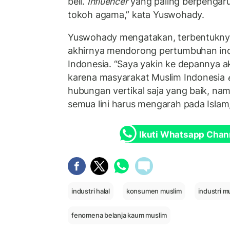
beli.
Influencer
yang paling berpengaruh
tokoh agama,” kata Yuswohady.
Yuswohady mengatakan, terbentuknya ni
akhirnya mendorong pertumbuhan indus
Indonesia. “Saya yakin ke depannya a
karena masyarakat Muslim Indonesia
hubungan vertikal saja yang baik, namu
semua lini harus mengarah pada Islam,
Ikuti Whatsapp Chan
industri halal
konsumen muslim
industri m
fenomena belanja kaum muslim