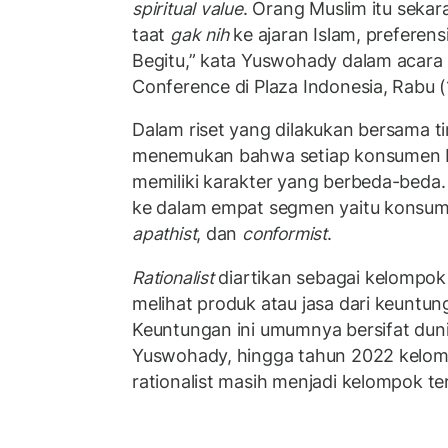
spiritual value
. Orang Muslim itu sekar
taat
gak nih
ke ajaran Islam, preferens
Begitu,” kata Yuswohady dalam acar
Conference di Plaza Indonesia, Rabu (
Dalam riset yang dilakukan bersama 
menemukan bahwa setiap konsumen M
memiliki karakter yang berbeda-beda
ke dalam empat segmen yaitu konsu
apathist
, dan
conformist
.
Rationalist
diartikan sebagai kelompo
melihat produk atau jasa dari keuntu
Keuntungan ini umumnya bersifat duni
Yuswohady, hingga tahun 2022 kelo
rationalist masih menjadi kelompok te