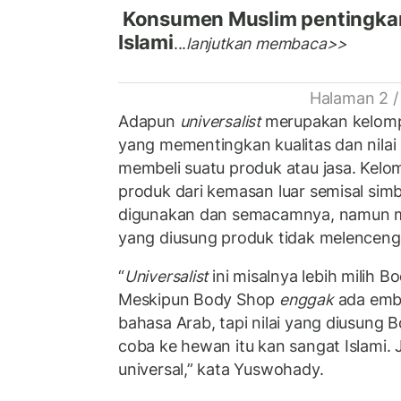
Konsumen Muslim pentingkan 
Islami
...
lanjutkan membaca>>
Halaman 2 /
Adapun
universalist
merupakan kelom
yang mementingkan kualitas dan nilai 
membeli suatu produk atau jasa. Kelom
produk dari kemasan luar semisal sim
digunakan dan semacamnya, namun me
yang diusung produk tidak melenceng d
“
Universalist
ini misalnya lebih milih 
Meskipun Body Shop
enggak
ada embe
bahasa Arab, tapi nilai yang diusung B
coba ke hewan itu kan sangat Islami. Ja
universal,” kata Yuswohady.