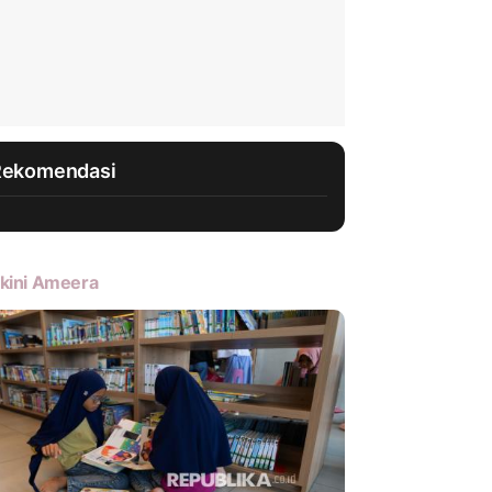
Rekomendasi
kini Ameera