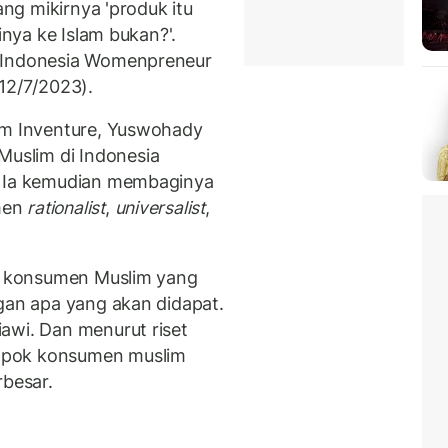
ang mikirnya 'produk itu
inya ke Islam bukan?'.
a Indonesia Womenpreneur
12/7/2023).
tim Inventure, Yuswohady
uslim di Indonesia
. Ia kemudian membaginya
men
rationalist
,
universalist
,
k konsumen Muslim yang
ngan apa yang akan didapat.
awi. Dan menurut riset
mpok konsumen muslim
rbesar.