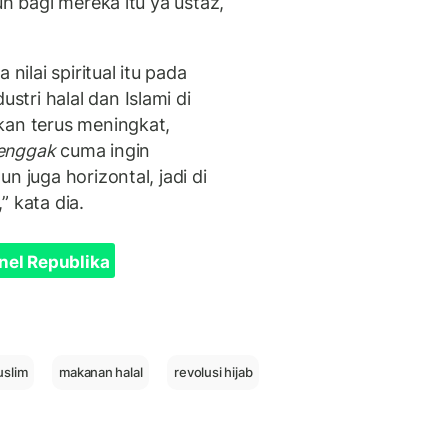
 bagi mereka itu ya ustaz,
lai spiritual itu pada
tri halal dan Islami di
kan terus meningkat,
enggak
cuma ingin
n juga horizontal, jadi di
” kata dia.
nel Republika
uslim
makanan halal
revolusi hijab