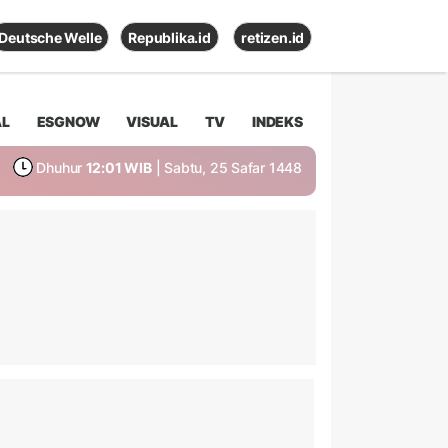
Deutsche Welle
Republika.id
retizen.id
AL
ESGNOW
VISUAL
TV
INDEKS
Dhuhur
12:01 WIB
| Sabtu, 25 Safar 1448