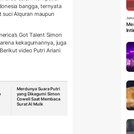
donesia bangga, ternyata
t suci Alquran maupun
Juma
Men
Int
erica’s Got Talent Simon
 karena kekagumannya, juga
erikut video Putri Ariani
Merdunya Suara Putri
b
yang Dikagumi Simon
Cowell Saat Membaca
Surat Al Mulk