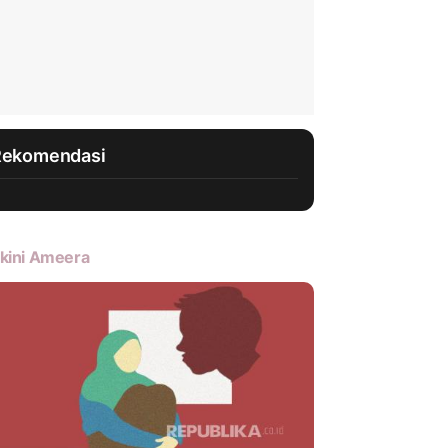
Rekomendasi
kini Ameera