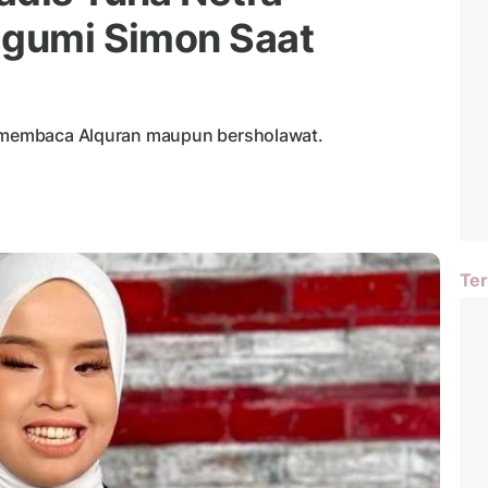
agumi Simon Saat
at membaca Alquran maupun bersholawat.
Ter