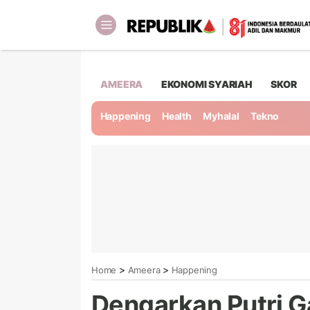
AMEERA
EKONOMI SYARIAH
SKOR
Happening
Health
Myhalal
Tekno
>
>
Home
Ameera
Happening
Dengarkan Putri G