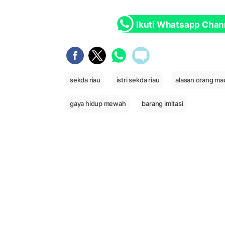
Ikuti Whatsapp Chan
sekda riau
istri sekda riau
alasan orang ma
gaya hidup mewah
barang imitasi