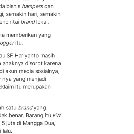
da bisnis
hampers
dan
i, semakin hari, semakin
encintai
brand
lokal.
saha memberikan yang
logger
itu.
iau SF Hariyanto masih
ah anaknya disorot karena
 akun media sosialnya,
rinya yang menjadi
klaim itu merupakan
lah satu
brand
yang
idak benar. Barang itu
KW
p 5 juta di Mangga Dua,
 lalu.