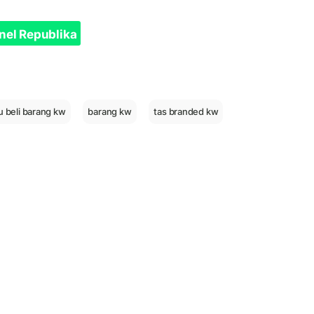
nel Republika
u beli barang kw
barang kw
tas branded kw