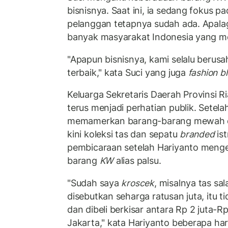
bisnisnya. Saat ini, ia sedang fokus pa
pelanggan tetapnya sudah ada. Apalag
banyak masyarakat Indonesia yang m
"Apapun bisnisnya, kami selalu beru
terbaik," kata Suci yang juga
fashion b
Keluarga Sekretaris Daerah Provinsi R
terus menjadi perhatian publik. Setel
memamerkan barang-barang mewah di
kini koleksi tas dan sepatu
branded
ist
pembicaraan setelah Hariyanto menge
barang
KW
alias palsu.
"Sudah saya
kroscek
, misalnya tas sa
disebutkan seharga ratusan juta, itu t
dan dibeli berkisar antara Rp 2 juta-R
Jakarta," kata Hariyanto beberapa hari