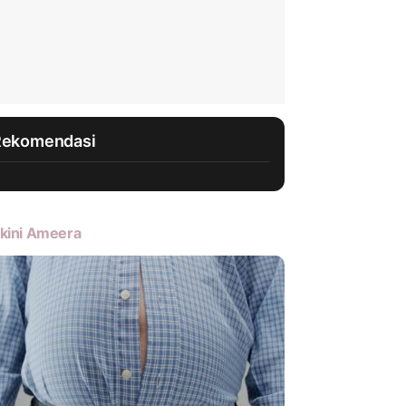
Rekomendasi
kini Ameera