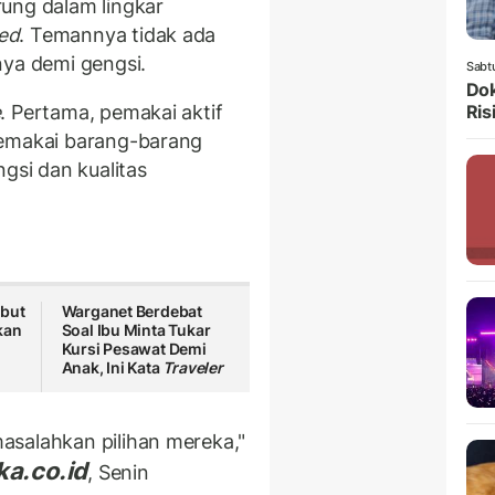
ung dalam lingkar
ed
. Temannya tidak ada
a demi gengsi.
Sabt
Dok
e
. Pertama, pemakai aktif
Ris
pemakai barang-barang
gsi dan kualitas
ebut
Warganet Berdebat
kan
Soal Ibu Minta Tukar
Kursi Pesawat Demi
Anak, Ini Kata
Traveler
alahkan pilihan mereka,"
ka.co.id
, Senin