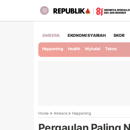
AMEERA
EKONOMI SYARIAH
SKOR
Happening
Health
Myhalal
Tekno
>
>
Home
Ameera
Happening
Pergaulan Paling 