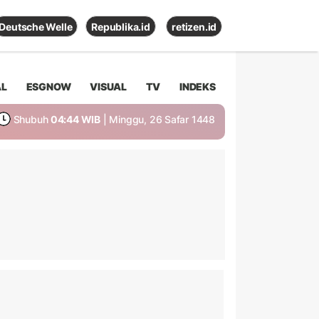
Deutsche Welle
Republika.id
retizen.id
AL
ESGNOW
VISUAL
TV
INDEKS
Shubuh
04:44 WIB
| Minggu, 26 Safar 1448