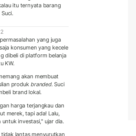
alau itu ternyata barang
 Suci.
 2
 permasalahan yang juga
a saja konsumen yang kecele
dibeli di platform belanja
tu KW.
, memang akan membuat
slian produk
branded
. Suci
eli brand lokal.
ngan harga terjangkau dan
ut merek, tapi ada! Lalu,
untuk investasi," ujar dia.
tidak lantas menyurutkan