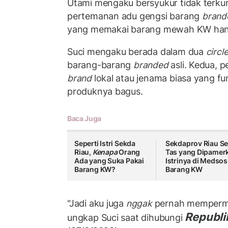
Utami mengaku bersyukur tidak terkur
pertemanan adu gengsi barang
brand
yang memakai barang mewah KW hany
Suci mengaku berada dalam dua
circl
barang-barang
branded
asli. Kedua, 
brand
lokal atau jenama biasa yang fun
produknya bagus.
Baca Juga
Seperti Istri Sekda
Sekdaprov Riau S
Riau,
Kenapa
Orang
Tas yang Dipamer
Ada yang Suka Pakai
Istrinya di Medsos
Barang KW?
Barang KW
"Jadi aku juga
nggak
pernah mempermas
Republi
ungkap Suci saat dihubungi