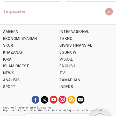
>
Terpopuler
AMEERA
INTERNASIONAL
EKONOMI SYARIAH
TEKNO
SKOR
BISNIS FINANSIAL
KHAZANAH
ESGNOW
IQRA
VISUAL
ISLAM DIGEST
ENGLISH
NEWS
TV
ANALISIS
RAMADHAN
SPORT
INDEKS
About Us
|
Pedoman Siber
|
Disclaimer
Republika.id
|
Ihram.republika.co.id
|
Retizen.id
|
Rejabar.co.id
|
Rejogja.co.id
|