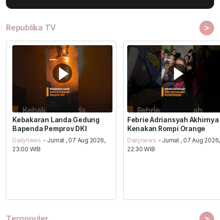
>
Republika TV
Kebakaran Landa Gedung
Febrie Adriansyah Akhirnya
Bapenda Pemprov DKI
Kenakan Rompi Orange
Dailynews
- Jumat , 07 Aug 2026,
Dailynews
- Jumat , 07 Aug 2026
23:00 WIB
22:30 WIB
>
Terpopuler