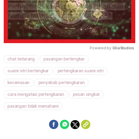
Powered by 
GliaStudios
chat terlarang
pasangan bertengkar
Mute
suami istri bertengkar
pertengkaran suami istri
kecemasan
penyebab pertengkaran
cara mengatasi pertengkaran
pesan singkat
pasangan tidak memahami