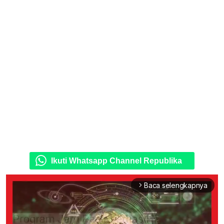
Ikuti Whatsapp Channel Republika
Baca selengkapnya
arrow_forward_ios