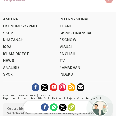
AMEERA
INTERNASIONAL
EKONOMI SYARIAH
TEKNO
SKOR
BISNIS FINANSIAL
KHAZANAH
ESGNOW
IQRA
VISUAL
ISLAM DIGEST
ENGLISH
NEWS
TV
ANALISIS
RAMADHAN
SPORT
INDEKS
About Us
|
Pedoman Siber
|
Disclaimer
Republika.id
|
Ihram.republika.co.id
|
Retizen.id
|
Rejabar.co.id
|
Rejogja.co.id
|
Republika telah diverifikasi oleh Dewan Pers
Sertifikat Nomor 1058/DP-Verifikasi/K/XII/2022