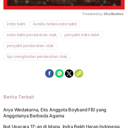
Powered by 
GliaStudios
indra bekti
kondisi terkini indra bekti
Mute
indra bekti pendarahan otak
penyakit indra bekti
penyakit pendarahan otak
tips menghindari pendarahan otak
Berita Terkait
Arya Wedakarna, Eks Anggota Boyband FBI yang
Anggotanya Berbeda Agama
Ikut Upacara 17-an di Istana, Indra Bekti Harap Indonesia