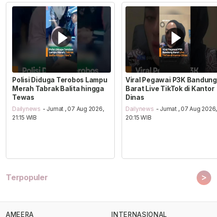
Polisi Diduga Terobos Lampu
Viral Pegawai P3K Bandung
Merah Tabrak Balita hingga
Barat Live TikTok di Kantor
Tewas
Dinas
Dailynews
- Jumat , 07 Aug 2026,
Dailynews
- Jumat , 07 Aug 2026
21:15 WIB
20:15 WIB
>
Terpopuler
AMEERA
INTERNASIONAL