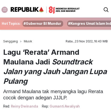
Hot Topics:
#Gubernur BI Mundur
#Kongres Umat Islam In
Senggang
Musik
Rabu , 23 Nov 2022, 16:43 WIB
Lagu ‘Rerata’ Armand
Maulana Jadi
Soundtrack
Jalan yang Jauh Jangan Lupa
Pulang
Armand Maulana tak menyangka lagu Rerata
cocok dengan adegan JJJLP.
Red:
Reiny Dwinanda
Rep:
Gumanti Awaliyah