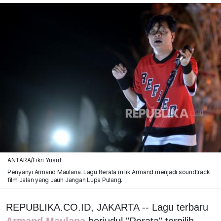
ANTARA/Fikri Yusuf
Penyanyi Armand Maulana. Lagu Rerata milik Armand menjadi soundtrack
film Jalan yang Jauh Jangan Lupa Pulang.
REPUBLIKA.CO.ID, JAKARTA -- Lagu terbaru
Armand Maulana
berjudul "Rerata" terpilih