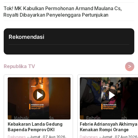
Tok! MK Kabulkan Permohonan Armand Maulana Cs,
Royalti Dibayarkan Penyelenggara Pertunjukan
Rekomendasi
>
Republika TV
Kebakaran Landa Gedung
Febrie Adriansyah Akhirnya
Bapenda Pemprov DKI
Kenakan Rompi Orange
Dailynews
- Jumat , 07 Aug 2026,
Dailynews
- Jumat , 07 Aug 2026