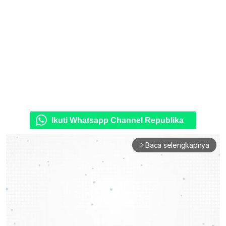
Ikuti Whatsapp Channel Republika
Baca selengkapnya
arrow_forward_ios