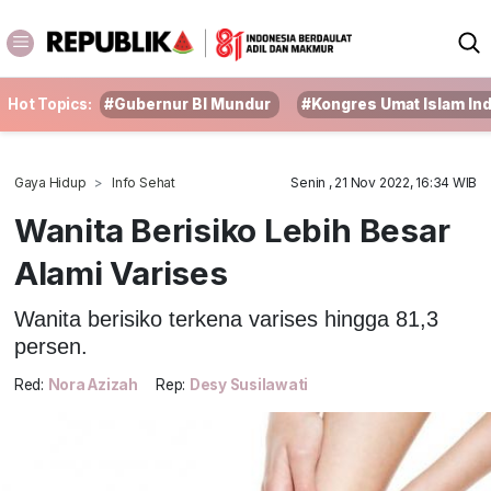
Hot Topics:
#Gubernur BI Mundur
#Kongres Umat Islam In
Gaya Hidup
Info Sehat
Senin , 21 Nov 2022, 16:34 WIB
Wanita Berisiko Lebih Besar
Alami Varises
Wanita berisiko terkena varises hingga 81,3
persen.
Red:
Nora Azizah
Rep:
Desy Susilawati