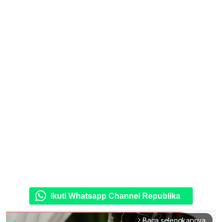
Ikuti Whatsapp Channel Republika
Baca selengkapnya
arrow_forward_ios