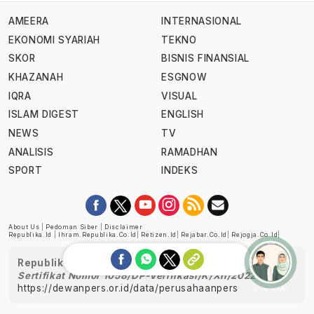
AMEERA
INTERNASIONAL
EKONOMI SYARIAH
TEKNO
SKOR
BISNIS FINANSIAL
KHAZANAH
ESGNOW
IQRA
VISUAL
ISLAM DIGEST
ENGLISH
NEWS
TV
ANALISIS
RAMADHAN
SPORT
INDEKS
About Us
|
Pedoman Siber
|
Disclaimer
Republika.id
|
Ihram.republika.co.id
|
Retizen.id
|
Rejabar.co.id
|
Rejogja.co.id
|
Republika telah diverifikasi oleh Dewan Pers
Sertifikat Nomor 1058/DP-Verifikasi/K/XII/2022
https://dewanpers.or.id/data/perusahaanpers
Ask me!