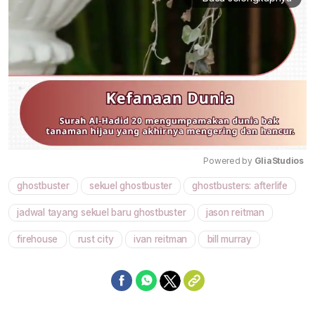
Powered by 
GliaStudios
ghostbuster
sekuel ghostbuster
ghostbusters: afterlife
Mute
jadwal tayang sekuel baru ghostbuster
jason reitman
firehouse
rust city
ivan reitman
bill murray