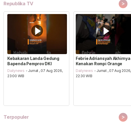
>
Republika TV
Kebakaran Landa Gedung
Febrie Adriansyah Akhirnya
Bapenda Pemprov DKI
Kenakan Rompi Orange
Dailynews
- Jumat , 07 Aug 2026,
Dailynews
- Jumat , 07 Aug 2026
23:00 WIB
22:30 WIB
>
Terpopuler