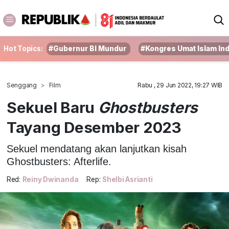
Hot Topics:
#Gubernur BI Mundur
#Kongres Umat Islam In
Senggang
Film
Rabu , 29 Jun 2022, 19:27 WIB
Sekuel Baru
Ghostbusters
Tayang Desember 2023
Sekuel mendatang akan lanjutkan kisah
Ghostbusters: Afterlife.
Red:
Reiny Dwinanda
Rep:
Shelbi Asrianti