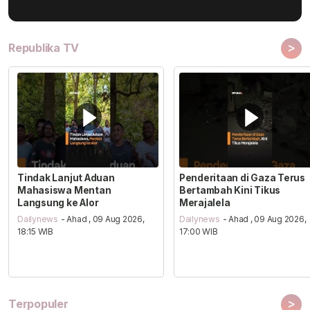
>
Republika TV
Tindak Lanjut Aduan
Penderitaan di Gaza Terus
Mahasiswa Mentan
Bertambah Kini Tikus
Langsung ke Alor
Merajalela
Dailynews
- Ahad , 09 Aug 2026,
Dailynews
- Ahad , 09 Aug 2026,
18:15 WIB
17:00 WIB
>
Terpopuler