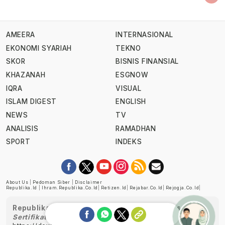
AMEERA
INTERNASIONAL
EKONOMI SYARIAH
TEKNO
SKOR
BISNIS FINANSIAL
KHAZANAH
ESGNOW
IQRA
VISUAL
ISLAM DIGEST
ENGLISH
NEWS
TV
ANALISIS
RAMADHAN
SPORT
INDEKS
About Us
|
Pedoman Siber
|
Disclaimer
Republika.id
|
Ihram.republika.co.id
|
Retizen.id
|
Rejabar.co.id
|
Rejogja.co.id
|
Republika telah diverifikasi oleh Dewan Pers
Sertifikat Nomor 1058/DP-Verifikasi/K/XII/2022