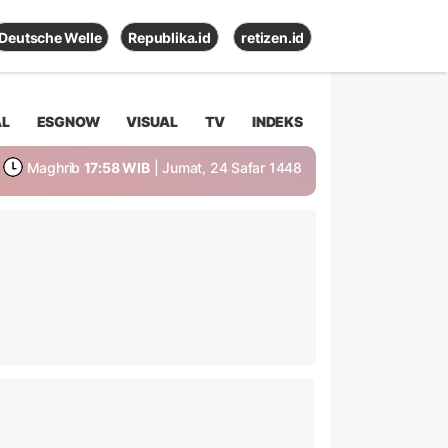
Deutsche Welle
Republika.id
retizen.id
AL
ESGNOW
VISUAL
TV
INDEKS
Maghrib
17:58 WIB
| Jumat, 24 Safar 1448