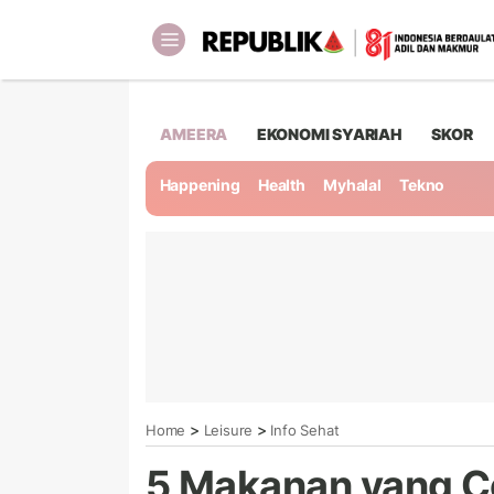
AMEERA
EKONOMI SYARIAH
SKOR
Happening
Health
Myhalal
Tekno
>
>
Home
Leisure
Info Sehat
5 Makanan yang C