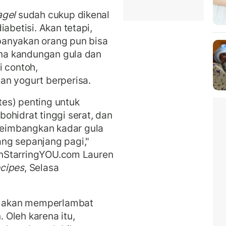
agel
sudah cukup dikenal
abetisi. Akan tetapi,
banyakan orang pun bisa
rena kandungan gula dan
i contoh,
an yogurt berperisa.
es) penting untuk
ohidrat tinggi serat, dan
eimbangkan kadar gula
ng sepanjang pagi,"
ionStarringYOU.com Lauren
ecipes
, Selasa
at akan memperlambat
Oleh karena itu,