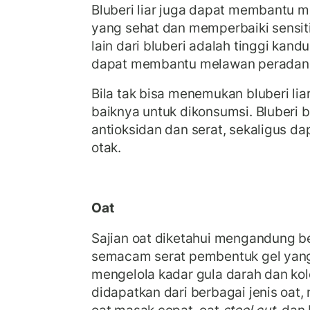
Bluberi liar juga dapat membantu m
yang sehat dan memperbaiki sensiti
lain dari bluberi adalah tinggi kan
dapat membantu melawan peradan
Bila tak bisa menemukan bluberi lia
baiknya untuk dikonsumsi. Bluberi b
antioksidan dan serat, sekaligus d
otak.
Oat
Sajian oat diketahui mengandung be
semacam serat pembentuk gel yan
mengelola kadar gula darah dan kole
didapatkan dari berbagai jenis oat, m
oat masak cepat, oat
steel cut
, dan