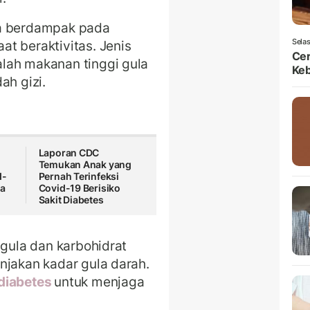
sa berdampak pada
Selas
t beraktivitas. Jenis
Ce
lah makanan tinggi gula
Ke
ah gizi.
Laporan CDC
Temukan Anak yang
d-
Pernah Terinfeksi
ya
Covid-19 Berisiko
Sakit Diabetes
 gula dan karbohidrat
njakan kadar gula darah.
diabetes
untuk menjaga