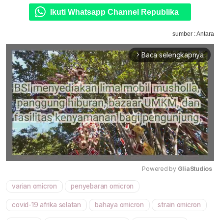
Ikuti Whatsapp Channel Republika
sumber : Antara
Baca selengkapnya
arrow_forward_ios
Powered by 
GliaStudios
varian omicron
penyebaran omicron
Mute
covid-19 afrika selatan
bahaya omicron
strain omicron