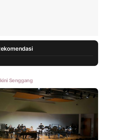
Rekomendasi
kini Senggang