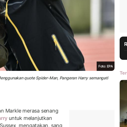
Foto: EPA
Ter
Menggunakan quote Spider-Man, Pangeran Harry semangati
n Markle merasa senang
arry
untuk melanjutkan
of Sussex mengatakan, sang