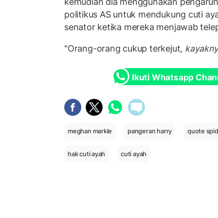
kemudian dia menggunakan pengaru
politikus AS untuk mendukung cuti aya
senator ketika mereka menjawab tele
"Orang-orang cukup terkejut,
kayakn
Ikuti Whatsapp Chan
meghan markle
pangeran harry
quote spi
hak cuti ayah
cuti ayah