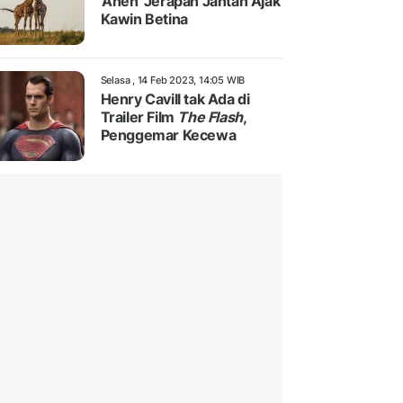
'Aneh' Jerapah Jantan Ajak
Kawin Betina
Selasa , 14 Feb 2023, 14:05 WIB
Henry Cavill tak Ada di
Trailer Film
The Flash
,
Penggemar Kecewa