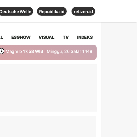
Deutsche Welle
Republika.id
retizen.id
AL
ESGNOW
VISUAL
TV
INDEKS
Maghrib
17:58 WIB
| Minggu, 26 Safar 1448