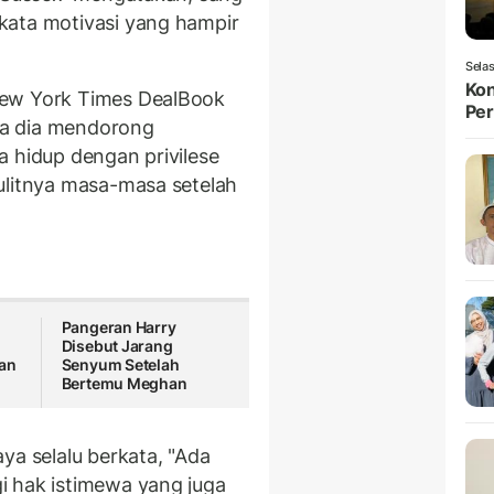
kata motivasi yang hampir
Selas
Kon
New York Times DealBook
Per
pa dia mendorong
a hidup dengan privilese
ulitnya masa-masa setelah
Pangeran Harry
Disebut Jarang
kan
Senyum Setelah
Bertemu Meghan
ya selalu berkata, "Ada
i hak istimewa yang juga