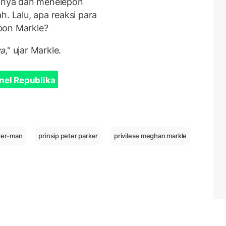
hnya dan menelepon
h. Lalu, apa reaksi para
pon Markle?
ya
," ujar Markle.
nel Republika
der-man
prinsip peter parker
privilese meghan markle