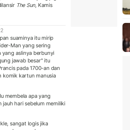
dilansir
The Sun
, Kamis
 2
an suaminya itu mirip
pider-Man yang sering
a yang aslinya berbunyi
ung jawab besar" itu
 Prancis pada 1700-an dan
n komik kartun manusia
alu membela apa yang
h jauh hari sebelum memiliki
le, sangat logis jika