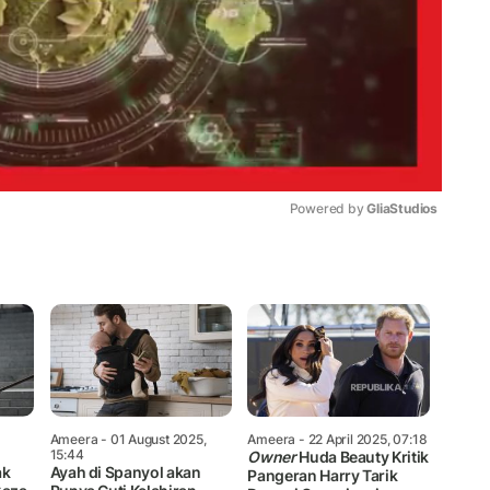
Powered by 
GliaStudios
Mute
Ameera
- 01 August 2025,
Ameera
- 22 April 2025, 07:18
15:44
Owner
Huda Beauty Kritik
ak
Ayah di Spanyol akan
Pangeran Harry Tarik