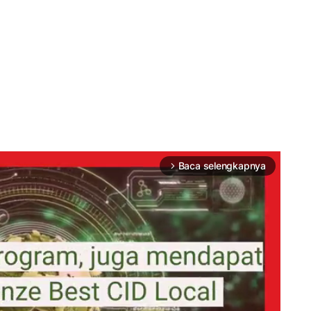
Baca selengkapnya
arrow_forward_ios