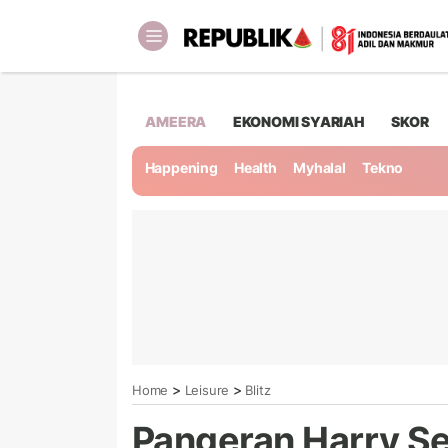
AMEERA
EKONOMI SYARIAH
SKOR
Happening
Health
Myhalal
Tekno
>
>
Home
Leisure
Blitz
Pangeran Harry S