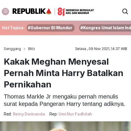
Hot Topics:
#Gubernur BI Mundur
#Kongres Umat Islam In
Senggang
Blitz
Selasa , 09 Nov 2021, 14:37 WIB
Kakak Meghan Menyesal
Pernah Minta Harry Batalkan
Pernikahan
Thomas Markle Jr mengaku pernah menulis
surat kepada Pangeran Harry tentang adiknya.
Red:
Reiny Dwinanda
Rep:
Umi Nur Fadhilah