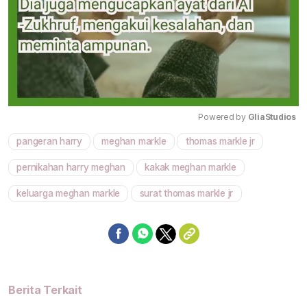
Powered by 
GliaStudios
pangeran harry
meghan markle
thomas markle jr
Mute
pernikahan harry meghan
kakak meghan markle
keluarga meghan markle
surat thomas markle jr
Berita Terkait