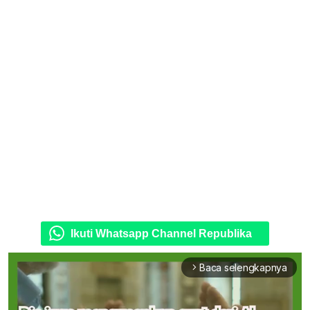
Ikuti Whatsapp Channel Republika
Baca selengkapnya
arrow_forward_ios