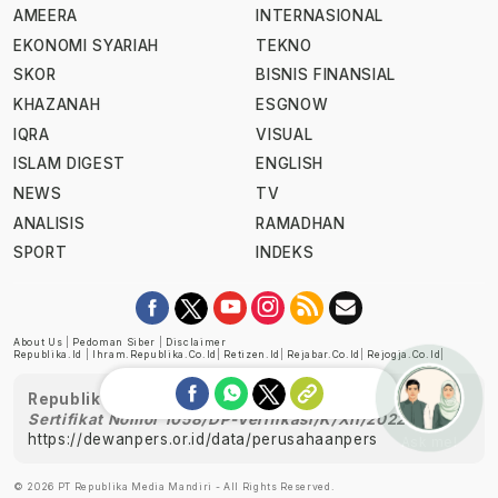
AMEERA
INTERNASIONAL
EKONOMI SYARIAH
TEKNO
SKOR
BISNIS FINANSIAL
KHAZANAH
ESGNOW
IQRA
VISUAL
ISLAM DIGEST
ENGLISH
NEWS
TV
ANALISIS
RAMADHAN
SPORT
INDEKS
About Us
|
Pedoman Siber
|
Disclaimer
Republika.id
|
Ihram.republika.co.id
|
Retizen.id
|
Rejabar.co.id
|
Rejogja.co.id
|
Republika telah diverifikasi oleh Dewan Pers
Sertifikat Nomor 1058/DP-Verifikasi/K/XII/2022
https://dewanpers.or.id/data/perusahaanpers
Ask me!
© 2026 PT Republika Media Mandiri - All Rights Reserved.